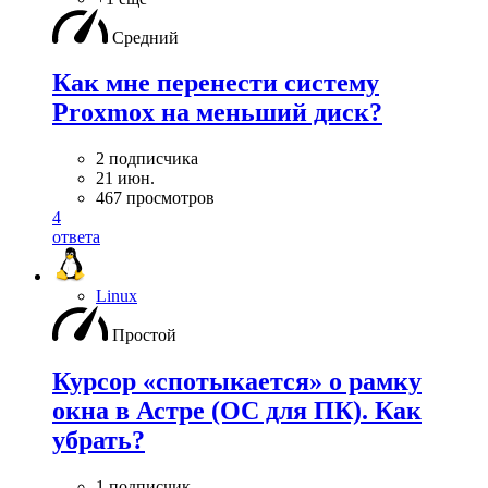
Средний
Как мне перенести систему
Proxmox на меньший диск?
2 подписчика
21 июн.
467 просмотров
4
ответа
Linux
Простой
Курсор «спотыкается» о рамку
окна в Астре (ОС для ПК). Как
убрать?
1 подписчик