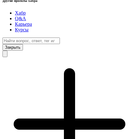
другие проекты хабра
Хабр
Q&A
Карьера
Курсы
Закрыть