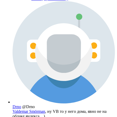
Drno
@Drno
Valdemar Smörman
, ну VB то у него дома, явно не на
облаке яндекса... )