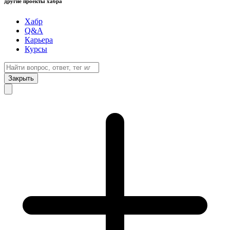
другие проекты хабра
Хабр
Q&A
Карьера
Курсы
Закрыть