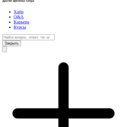
другие проекты хабра
Хабр
Q&A
Карьера
Курсы
Закрыть