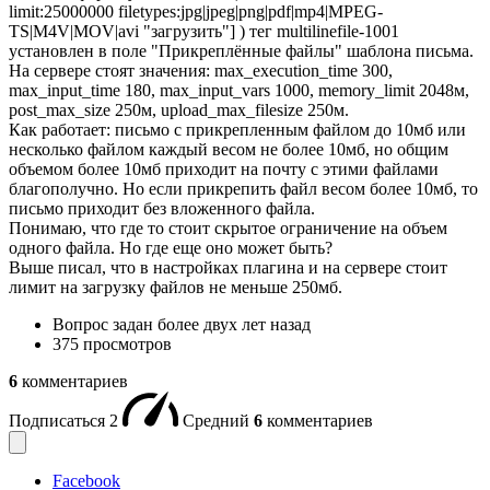
limit:25000000 filetypes:jpg|jpeg|png|pdf|mp4|MPEG-
TS|M4V|MOV|avi "загрузить"] ) тег multilinefile-1001
установлен в поле "Прикреплённые файлы" шаблона письма.
На сервере стоят значения: max_execution_time 300,
max_input_time 180, max_input_vars 1000, memory_limit 2048м,
post_max_size 250м, upload_max_filesize 250м.
Как работает: письмо с прикрепленным файлом до 10мб или
несколько файлом каждый весом не более 10мб, но общим
объемом более 10мб приходит на почту с этими файлами
благополучно. Но если прикрепить файл весом более 10мб, то
письмо приходит без вложенного файла.
Понимаю, что где то стоит скрытое ограничение на объем
одного файла. Но где еще оно может быть?
Выше писал, что в настройках плагина и на сервере стоит
лимит на загрузку файлов не меньше 250мб.
Вопрос задан
более двух лет назад
375 просмотров
6
комментариев
Подписаться
2
Средний
6
комментариев
Facebook