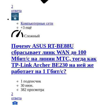
2
ответа
Компьютерные сети
+3 ещё
Сложный
Почему ASUS RT-BE88U
сбрасывает линк WAN до 100
Мбит/с на линии МТС, тогда как
TP-Link Archer BE230 на ней же
работает на 1 Гбит/с?
1 подписчик
30 июн.
382 просмотра
2
ответа