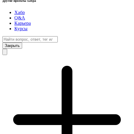
другие проекты хабра
Хабр
Q&A
Карьера
Курсы
Закрыть