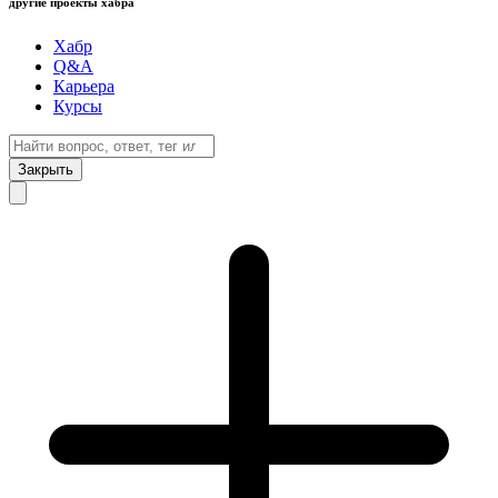
другие проекты хабра
Хабр
Q&A
Карьера
Курсы
Закрыть