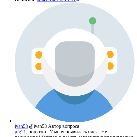
ivan58
@ivan58
Автор вопроса
pfg21
, понятно . У меня появилась идея . Нет