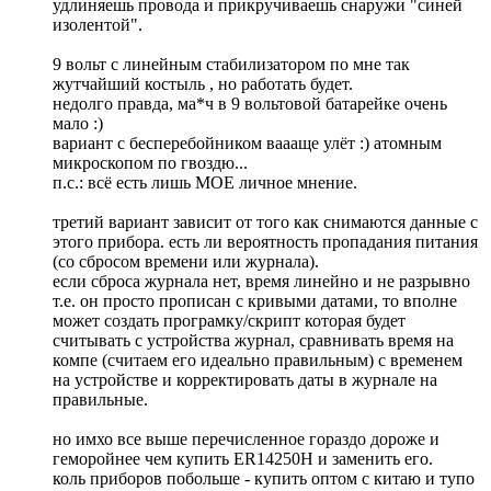
удлиняешь провода и прикручиваешь снаружи "синей
изолентой".
9 вольт с линейным стабилизатором по мне так
жутчайший костыль , но работать будет.
недолго правда, ма*ч в 9 вольтовой батарейке очень
мало :)
вариант с бесперебойником ваааще улёт :) атомным
микроскопом по гвоздю...
п.с.: всё есть лишь МОЕ личное мнение.
третий вариант зависит от того как снимаются данные с
этого прибора. есть ли вероятность пропадания питания
(со сбросом времени или журнала).
если сброса журнала нет, время линейно и не разрывно
т.е. он просто прописан с кривыми датами, то вполне
может создать програмку/скрипт которая будет
считывать с устройства журнал, сравнивать время на
компе (считаем его идеально правильным) с временем
на устройстве и корректировать даты в журнале на
правильные.
но имхо все выше перечисленное гораздо дороже и
геморойнее чем купить ER14250H и заменить его.
коль приборов побольше - купить оптом с китаю и тупо