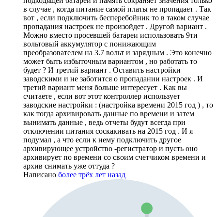
подходящей батареи и память сохраняет значения только
в случае , когда питание самой платы не пропадает . Так
вот , если подключить бесперебойник то в таком случае
пропадания настроек не произойдет . Другой вариант .
Можно вместо просевшей батареи использовать 9ти
вольтовый аккумулятор с понижающим
преобразователем на 3.7 вольт и зарядным . Это конечно
может быть избыточным вариантом , но работать то
будет ? И третий вариант . Оставить настройки
заводскими и не заботится о пропадании настроек . И
третий вариант меня больше интересует . Как вы
считаете , если вот этот контроллер использует
заводские настройки : (настройка времени 2015 год ) , то
как тогда архивировать данные по времени и затем
вынимать данные , ведь отчеты будут всегда при
отключении питания соскакивать на 2015 год . И я
подумал , а что если к нему подключить другое
архивирующее устройство -регистратор и пусть оно
архивирует по времени со своим счетчиком времени и
архив снимать уже оттуда ?
Написано
более трёх лет назад