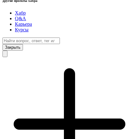
другие проекты хабра
Хабр
Q&A
Карьера
Курсы
Закрыть