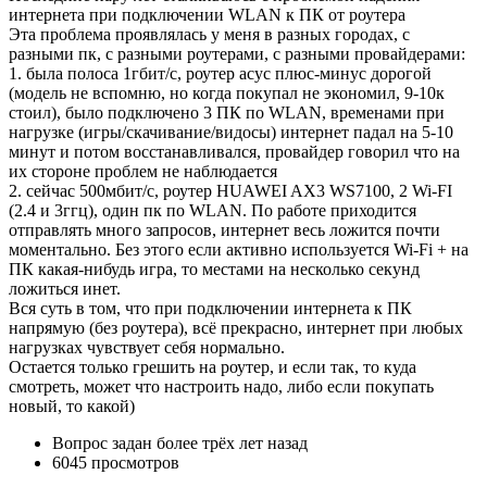
интернета при подключении WLAN к ПК от роутера
Эта проблема проявлялась у меня в разных городах, с
разными пк, с разными роутерами, с разными провайдерами:
1. была полоса 1гбит/с, роутер асус плюс-минус дорогой
(модель не вспомню, но когда покупал не экономил, 9-10к
стоил), было подключено 3 ПК по WLAN, временами при
нагрузке (игры/скачивание/видосы) интернет падал на 5-10
минут и потом восстанавливался, провайдер говорил что на
их стороне проблем не наблюдается
2. сейчас 500мбит/с, роутер HUAWEI AX3 WS7100, 2 Wi-FI
(2.4 и 3ггц), один пк по WLAN. По работе приходится
отправлять много запросов, интернет весь ложится почти
моментально. Без этого если активно используется Wi-Fi + на
ПК какая-нибудь игра, то местами на несколько секунд
ложиться инет.
Вся суть в том, что при подключении интернета к ПК
напрямую (без роутера), всё прекрасно, интернет при любых
нагрузках чувствует себя нормально.
Остается только грешить на роутер, и если так, то куда
смотреть, может что настроить надо, либо если покупать
новый, то какой)
Вопрос задан
более трёх лет назад
6045 просмотров