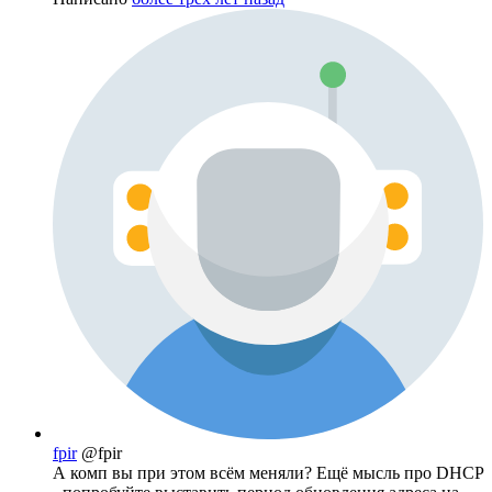
fpir
@fpir
А комп вы при этом всём меняли? Ещё мысль про DHCP