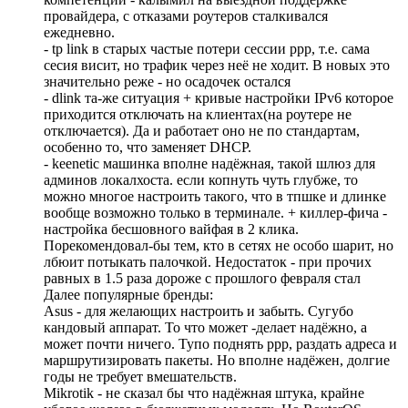
провайдера, с отказами роутеров сталкивался
ежедневно.
- tp link в старых частые потери сессии ррр, т.е. сама
сесия висит, но трафик через неё не ходит. В новых это
значительно реже - но осадочек остался
- dlink та-же ситуация + кривые настройки IPv6 которое
приходится отключать на клиентах(на роутере не
отключается). Да и работает оно не по стандартам,
особенно то, что заменяет DHCP.
- keenetic машинка вполне надёжная, такой шлюз для
админов локалхоста. если копнуть чуть глубже, то
можно многое настроить такого, что в тпшке и длинке
вообще возможно только в терминале. + киллер-фича -
настройка бесшовного вайфая в 2 клика.
Порекомендовал-бы тем, кто в сетях не особо шарит, но
лбюит потыкать палочкой. Недостаток - при прочих
равных в 1.5 раза дороже с прошлого февраля стал
Далее популярные бренды:
Asus - для желающих настроить и забыть. Сугубо
кандовый аппарат. То что может -делает надёжно, а
может почти ничего. Тупо поднять ррр, раздать адреса и
маршрутизировать пакеты. Но вполне надёжен, долгие
годы не требует вмешательств.
Mikrotik - не сказал бы что надёжная штука, крайне