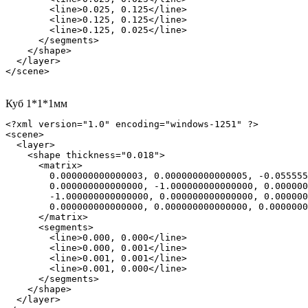
        <line>0.025, 0.125</line>

        <line>0.125, 0.125</line>

        <line>0.125, 0.025</line>

      </segments>

    </shape>

  </layer>

</scene>
Куб 1*1*1мм
<?xml version="1.0" encoding="windows-1251" ?>

<scene>

  <layer>

    <shape thickness="0.018">

      <matrix>

        0.000000000000003, 0.000000000000005, -0.055555
        0.000000000000000, -1.000000000000000, 0.000000
        -1.000000000000000, 0.000000000000000, 0.000000
        0.000000000000000, 0.000000000000000, 0.0000000
      </matrix>

      <segments>

        <line>0.000, 0.000</line>

        <line>0.000, 0.001</line>

        <line>0.001, 0.001</line>

        <line>0.001, 0.000</line>

      </segments>

    </shape>

  </layer>
