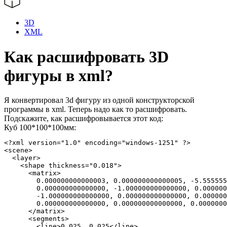
3D
XML
Как расшифровать 3D
фигуры в xml?
Я конвертировал 3d фигуру из одной конструкторской
программы в xml. Теперь надо как то расшифровать.
Подскажите, как расшифровывается этот код:
Куб 100*100*100мм:
<?xml version="1.0" encoding="windows-1251" ?>

<scene>

  <layer>

    <shape thickness="0.018">

      <matrix>

        0.000000000000003, 0.000000000000005, -5.555555
        0.000000000000000, -1.000000000000000, 0.000000
        -1.000000000000000, 0.000000000000000, 0.000000
        0.000000000000000, 0.000000000000000, 0.0000000
      </matrix>

      <segments>

        <line>0.025, 0.025</line>
