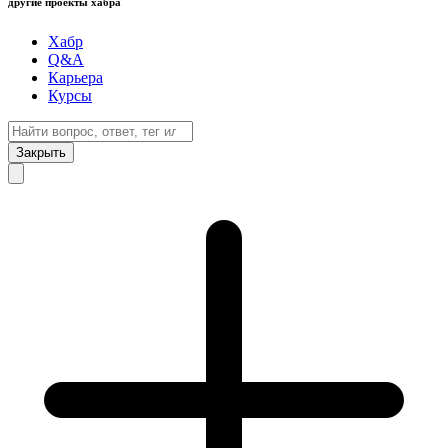
другие проекты хабра
Хабр
Q&A
Карьера
Курсы
Закрыть