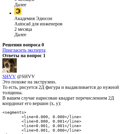
Далее
Академия Эдюсон
Autocad для инженеров
2 месяца
Далее
Решения вопроса
0
Пригласить эксперта
Ответы на вопрос
1
SHVV
@SHVV
Это похоже на экструзию.
То есть, рисуется 2Д фигура и выдавливается до нужной
толщины.
В вашем случае нарисован квадрат перечислением 2Д
координат его вершин (x, y):
<segments>

        <line>0.000, 0.000</line>

        <line>0.000, 0.001</line>

        <line>0.001, 0.001</line>

        <line>0.001, 0.000</line>
