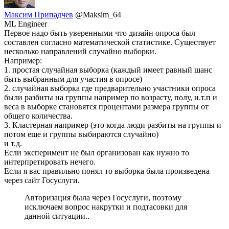
Максим Припадчев
@Maksim_64
ML Engineer
Первое надо быть уверенными что дизайн опроса был
составлен согласно математической статистике. Существует
несколько направлений случайно выборки.
Например:
1. простая случайная выборка (каждый имеет равный шанс
быть выбранным для участия в опросе)
2. случайная выборка где предварительно участники опроса
были разбиты на группы например по возрасту, полу, и.т.п и
веса в выборке становятся процентами размера группы от
общего количества.
3. Кластерная например (это когда люди разбиты на группы и
потом еще и группы выбираются случайно)
и т.д.
Если эксперимент не был организован как нужно то
интерпретировать нечего.
Если я вас правильно понял то выборка была произведена
через сайт Госуслуги.
Авторизация была через Госуслуги, поэтому
исключаем вопрос накрутки и подтасовки для
данной ситуации..