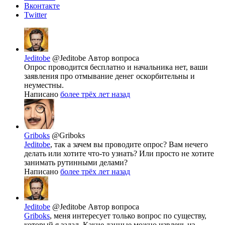
Вконтакте
Twitter
Jeditobe
@Jeditobe
Автор вопроса
Опрос проводится бесплатно и начальника нет, ваши
заявления про отмывание денег оскорбительны и
неуместны.
Написано
более трёх лет назад
Griboks
@Griboks
Jeditobe
, так а зачем вы проводите опрос? Вам нечего
делать или хотите что-то узнать? Или просто не хотите
занимать рутинными делами?
Написано
более трёх лет назад
Jeditobe
@Jeditobe
Автор вопроса
Griboks
, меня интересует только вопрос по существу,
который я задал. Какие данные можно извлечь из