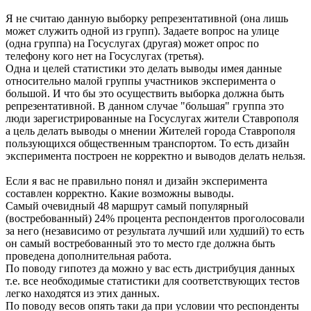
Я не считаю данную выборку репрезентативной (она лишь
может служить одной из групп). Задаете вопрос на улице
(одна группа) на Госуслугах (другая) может опрос по
телефону кого нет на Госуслугах (третья).
Одна и целей статистики это делать выводы имея данные
относительно малой группы участников эксперимента о
большой. И что бы это осуществить выборка должна быть
репрезентативной. В данном случае "большая" группа это
люди зарегистрированные на Госуслугах жители Ставрополя
а цель делать выводы о мнении Жителей города Ставрополя
пользующихся общественным транспортом. То есть дизайн
эксперимента построен не корректно и выводов делать нельзя.
Если я вас не правильно понял и дизайн эксперимента
составлен корректно. Какие возможны выводы.
Самый очевидный 48 маршрут самый популярный
(востребованный) 24% процента респондентов проголосовали
за него (независимо от результата лучший или худший) то есть
он самый востребованный это то место где должна быть
проведена дополнительная работа.
По поводу гипотез да можно у вас есть дистрибуция данных
т.е. все необходимые статистики для соответствующих тестов
легко находятся из этих данных.
По поводу весов опять таки да при условии что респонденты