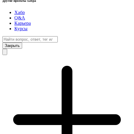
другие проекты хабра
Хабр
Q&A
Карьера
Курсы
Закрыть