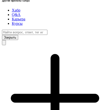
другие проекты хабра
Хабр
Q&A
Карьера
Курсы
Закрыть