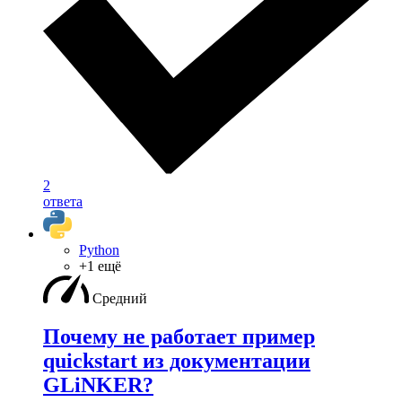
2
ответа
Python
+1 ещё
Средний
Почему не работает пример
quickstart из документации
GLiNKER?