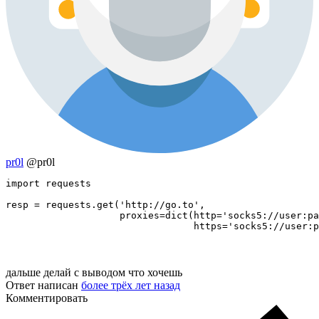
pr0l
@pr0l
import requests

resp = requests.get('http://go.to', 

                    proxies=dict(http='socks5://user:pa
                                 https='socks5://user:p
дальше делай с выводом что хочешь
Ответ написан
более трёх лет назад
Комментировать