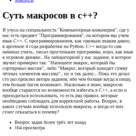
Макросы
Суть макросов в с++?
Я учусь на специальность "Компьютерная инженерия", где у
нас есть предмет "Программирования", на котором мы учим
язык С++. С программированием, как таковым знаком давно,
в арсенале 4 года разработки на Python. С++ когда-то сам
начинал учить.. писал простенькие программы, юзал, как язык
в игровом движке.. На лабораторной у нас задание, в которое
звучит примерно так: "Напишите макрос, который бы
сортировал массив", либо "Макрос, который находит сумму
чётных элементов массива".. ну и так далее... Пока это делал
сто раз проклял автора задания, ибо чем больше когда я пишу,
тем больше багов возникает.. Насколько я знаю, макросов
вообще стараются по возможности избегать в С++, а если и
приходиться использовать, то есть ряд правил, которые
необходимо соблюдать для корректной работы. Вопрос, в
каких случаях вообще использую макросы, и когда от них
стоит отказаться и почему?
Вопрос задан
более трёх лет назад
164 просмотра