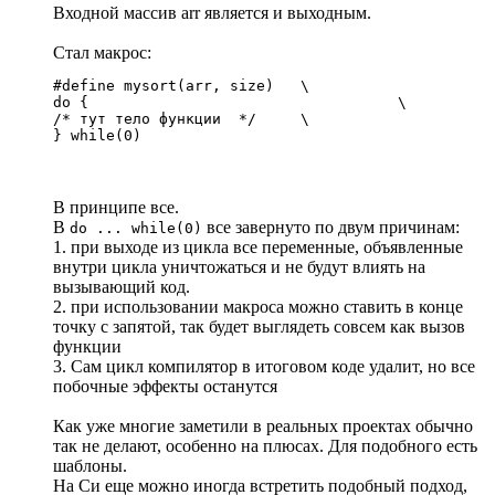
Входной массив arr является и выходным.
Стал макрос:
#define mysort(arr, size)   \

do {                                   \

/* тут тело функции  */     \

} while(0)
В принципе все.
В
все завернуто по двум причинам:
do ... while(0)
1. при выходе из цикла все переменные, объявленные
внутри цикла уничтожаться и не будут влиять на
вызывающий код.
2. при использовании макроса можно ставить в конце
точку с запятой, так будет выглядеть совсем как вызов
функции
3. Сам цикл компилятор в итоговом коде удалит, но все
побочные эффекты останутся
Как уже многие заметили в реальных проектах обычно
так не делают, особенно на плюсах. Для подобного есть
шаблоны.
На Си еще можно иногда встретить подобный подход,