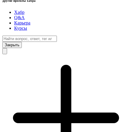
другие проекты хабра
Хабр
Q&A
Карьера
Курсы
Закрыть