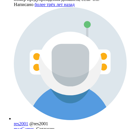
Написано
более трёх лет назад
res2001
@res2001
maaGames
, Согласен.