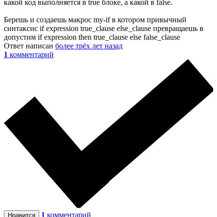
какой код выполняется в true блоке, а какой в false.
Берешь и создаешь макрос my-if в котором привычный
синтаксис if expression true_clause else_clause превращаешь в
допустим if expression then true_clause else false_clause
Ответ написан
более трёх лет назад
1
комментарий
1
комментарий
Нравится