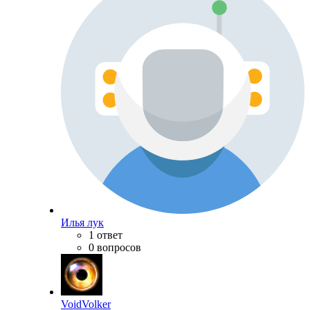
Илья лук
1 ответ
0 вопросов
VoidVolker