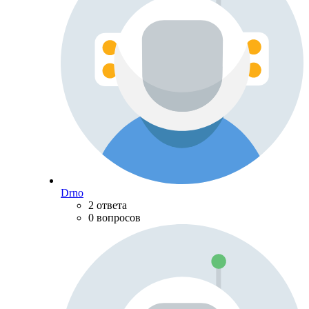
Drno
2 ответа
0 вопросов