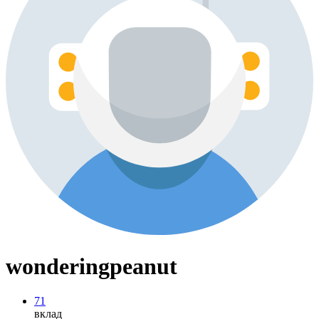
wonderingpeanut
71
вклад