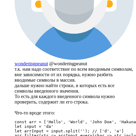
wonderingpeanut
@wonderingpeanut
т.к. нам надо соответствие по всем вводимым символам,
вне зависимости от их порядка, нужно разбить
вводимые символы в массив.
дальше нужно найти строки, в которых есть все
символы введенного значения.
То есть для каждого введенного символа нужно
проверить, содержит ли его строка.
Что-то вроде этого:
const arr = ['Hello', 'World', 'John Doe', 'Hakuna
let input = 'da' 

let arrInput = input.split(''); // ['d', 'a']

arr.filter(str => arrInput.every(char => str.inclu