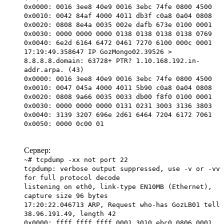
0x0000: 0016 3ee8 40e9 0016 3ebc 74fe 0800 4500
0x0010: 0042 84af 4000 4011 db3f c0a8 0a04 0808
0x0020: 0808 8e4a 0035 002e dafb 673e 0100 0001
0x0030: 0000 0000 0000 0138 0138 0138 0138 0769
0x0040: 6e2d 6164 6472 0461 7270 6100 000c 0001
17:19:49.358647 IP GozMongo02.39526 >
8.8.8.8.domain: 63728+ PTR? 1.10.168.192.in-
addr.arpa. (43)
0x0000: 0016 3ee8 40e9 0016 3ebc 74fe 0800 4500
0x0010: 0047 045a 4000 4011 5b90 c0a8 0a04 0808
0x0020: 0808 9a66 0035 0033 db00 f8f0 0100 0001
0x0030: 0000 0000 0000 0131 0231 3003 3136 3803
0x0040: 3139 3207 696e 2d61 6464 7204 6172 7061
0x0050: 0000 0c00 01
Сервер:
~# tcpdump -xx not port 22
tcpdump: verbose output suppressed, use -v or -vv
for full protocol decode
listening on eth0, link-type EN10MB (Ethernet),
capture size 96 bytes
17:20:22.046713 ARP, Request who-has GozLB01 tell
38.96.191.49, length 42
0x0000: ffff ffff ffff 0001 3010 ebc0 0806 0001