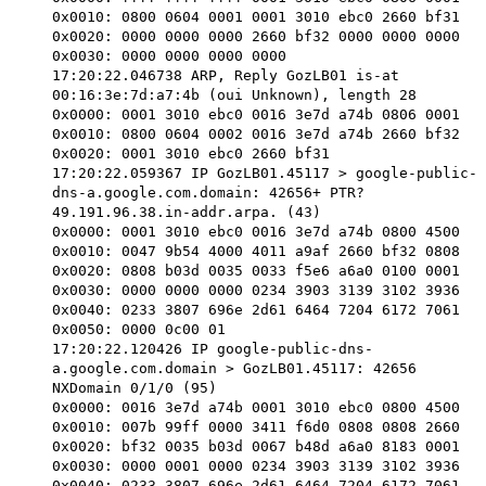
0x0010: 0800 0604 0001 0001 3010 ebc0 2660 bf31
0x0020: 0000 0000 0000 2660 bf32 0000 0000 0000
0x0030: 0000 0000 0000 0000
17:20:22.046738 ARP, Reply GozLB01 is-at
00:16:3e:7d:a7:4b (oui Unknown), length 28
0x0000: 0001 3010 ebc0 0016 3e7d a74b 0806 0001
0x0010: 0800 0604 0002 0016 3e7d a74b 2660 bf32
0x0020: 0001 3010 ebc0 2660 bf31
17:20:22.059367 IP GozLB01.45117 > google-public-
dns-a.google.com.domain: 42656+ PTR?
49.191.96.38.in-addr.arpa. (43)
0x0000: 0001 3010 ebc0 0016 3e7d a74b 0800 4500
0x0010: 0047 9b54 4000 4011 a9af 2660 bf32 0808
0x0020: 0808 b03d 0035 0033 f5e6 a6a0 0100 0001
0x0030: 0000 0000 0000 0234 3903 3139 3102 3936
0x0040: 0233 3807 696e 2d61 6464 7204 6172 7061
0x0050: 0000 0c00 01
17:20:22.120426 IP google-public-dns-
a.google.com.domain > GozLB01.45117: 42656
NXDomain 0/1/0 (95)
0x0000: 0016 3e7d a74b 0001 3010 ebc0 0800 4500
0x0010: 007b 99ff 0000 3411 f6d0 0808 0808 2660
0x0020: bf32 0035 b03d 0067 b48d a6a0 8183 0001
0x0030: 0000 0001 0000 0234 3903 3139 3102 3936
0x0040: 0233 3807 696e 2d61 6464 7204 6172 7061