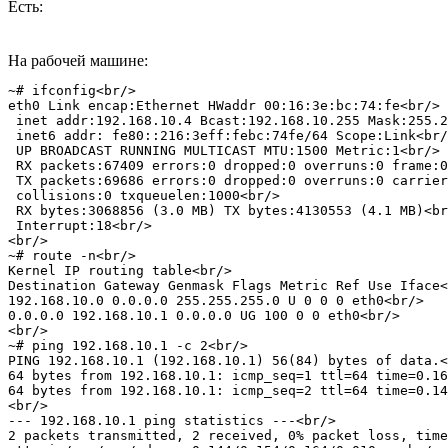
Есть:
На рабочей машине:
~# ifconfig<br/>

eth0 Link encap:Ethernet HWaddr 00:16:3e:bc:74:fe<br/>

 inet addr:192.168.10.4 Bcast:192.168.10.255 Mask:255.2
 inet6 addr: fe80::216:3eff:febc:74fe/64 Scope:Link<br/
 UP BROADCAST RUNNING MULTICAST MTU:1500 Metric:1<br/>

 RX packets:67409 errors:0 dropped:0 overruns:0 frame:0
 TX packets:69686 errors:0 dropped:0 overruns:0 carrier
 collisions:0 txqueuelen:1000<br/>

 RX bytes:3068856 (3.0 MB) TX bytes:4130553 (4.1 MB)<br
 Interrupt:18<br/>

<br/>

~# route -n<br/>

Kernel IP routing table<br/>

Destination Gateway Genmask Flags Metric Ref Use Iface<
192.168.10.0 0.0.0.0 255.255.255.0 U 0 0 0 eth0<br/>

0.0.0.0 192.168.10.1 0.0.0.0 UG 100 0 0 eth0<br/>

<br/>

~# ping 192.168.10.1 -c 2<br/>

PING 192.168.10.1 (192.168.10.1) 56(84) bytes of data.<
64 bytes from 192.168.10.1: icmp_seq=1 ttl=64 time=0.16
64 bytes from 192.168.10.1: icmp_seq=2 ttl=64 time=0.14
<br/>

--- 192.168.10.1 ping statistics ---<br/>

2 packets transmitted, 2 received, 0% packet loss, time