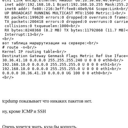
eth1 Link encap:Ethernet HWaddr 00:16:3e:e8:40:e9<br/>

 inet addr:192.168.10.1 Bcast:192.168.10.255 Mask:255.2
 inet6 addr: fe80::216:3eff:fee8:40e9/64 Scope:Link<br/
 UP BROADCAST RUNNING MULTICAST MTU:1500 Metric:1<br/>

 RX packets:199620 errors:0 dropped:0 overruns:0 frame:
 TX packets:200418 errors:0 dropped:0 overruns:0 carrie
 collisions:0 txqueuelen:1000<br/>

 RX bytes:8248368 (8.2 MB) TX bytes:11792868 (11.7 MB)<
 Interrupt:13<br/>

<br/>

вот таблица маршрутизации на сервере:<br/>

# route -n<br/>

Kernel IP routing table<br/>

Destination Gateway Genmask Flags Metric Ref Use Iface<
30.36.41.18 0.0.0.0 255.255.255.240 U 0 0 0 eth0<br/>

192.168.10.0 0.0.0.0 255.255.255.0 U 0 0 0 eth1<br/>

192.168.10.0 0.0.0.0 255.255.255.0 U 0 0 0 eth1<br/>

0.0.0.0 30.36.41.19 0.0.0.0 UG 100 0 0 eth0<br/>

<br/>
tcpdump показывает что никаких пакетов нет.
ну, кроме ICMP и SSH
Очень хочется знать, куда бы копнуть.