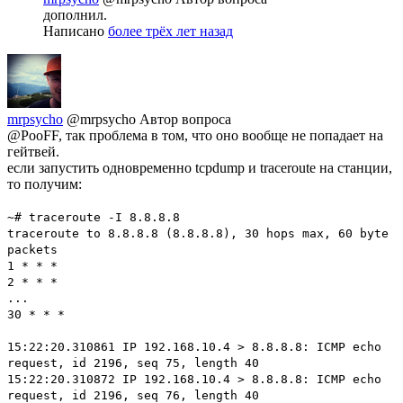
дополнил.
Написано
более трёх лет назад
mrpsycho
@mrpsycho
Автор вопроса
@PooFF, так проблема в том, что оно вообще не попадает на
гейтвей.
если запустить одновременно tcpdump и traceroute на станции,
то получим:
~# traceroute -I 8.8.8.8
traceroute to 8.8.8.8 (8.8.8.8), 30 hops max, 60 byte
packets
1 * * *
2 * * *
...
30 * * *
15:22:20.310861 IP 192.168.10.4 > 8.8.8.8: ICMP echo
request, id 2196, seq 75, length 40
15:22:20.310872 IP 192.168.10.4 > 8.8.8.8: ICMP echo
request, id 2196, seq 76, length 40