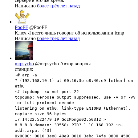
сервере в это же время.
Написано
более трёх лет назад
PooFF
@PooFF
Ключ -I всего лишь говорит об использовании icmp
Написано
более трёх лет назад
mrpsycho
@mrpsycho
Автор вопроса
станция:
~# arp -a
? (192.168.10.1) at 00:16:3e:e8:40:e9 [ether] on
eth0
~# tcpdump -xx not port 22
tcpdump: verbose output suppressed, use -v or -vv
for full protocol decode
listening on eth0, link-type EN10MB (Ethernet),
capture size 96 bytes
17:14:22.522479 IP GozMongo02.50312 >
8.8.8.8.domain: 33558+ PTR? 1.10.168.192.in-
addr.arpa. (43)
0x0000: 0016 3ee8 40e9 0016 3ebc 74fe 0800 4500