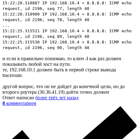
15:22:20.310887 IP 192.168.10.4 > 8.8.8.8: ICMP echo
request, id 2196, seq 77, length 40
15:22:20.310900 IP 192.168.10.4 > 8.8.8.8: ICMP echo
request, id 2196, seq 78, length 40
...
15:22:25.315521 IP 192.168.10.4 > 8.8.8.8: ICMP echo
request, id 2196, seq 89, length 40
15:22:25.315530 IP 192.168.10.4 > 8.8.8.8: ICMP echo
request, id 2196, seq 90, length 40
и если я правильно понимаю, то ключ -I как раз должен
показывать любой хост на пути.
те, 192.168.10.1 должен быть в первой строке вывода
traceroute.
другой вопрос, что он не дойдет до конечной цели, но до
второго роутера (30.36.41.19) дойти точно должен
Ответ написан
более трёх лет назад
8
комментариев