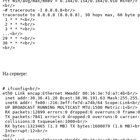
rtt min/avg/max/mdev = 0.144/0.154/0.164/0.010 ms<br/>

<br/>

~# traceroute -I 8.8.8.8<br/>

traceroute to 8.8.8.8 (8.8.8.8), 30 hops max, 60 byte p
 1 * * *<br/>

 2 * * *<br/>

 3 * * *<br/>

...<br/>

29 * * *<br/>

30 * * *<br/>

<br/>
На сервере:
# ifconfig<br/>

eth0 Link encap:Ethernet HWaddr 00:16:3e:7d:a7:4b<br/>

 inet addr:30.36.41.20 Bcast:38.96.191.63 Mask:255.255.
 inet6 addr: fe80::216:3eff:fe7d:a74b/64 Scope:Link<br/
 UP BROADCAST RUNNING MULTICAST MTU:1500 Metric:1<br/>

 RX packets:12899 errors:0 dropped:0 overruns:0 frame:0
 TX packets:7841 errors:0 dropped:0 overruns:0 carrier:
 collisions:0 txqueuelen:1000<br/>

 RX bytes:1323465 (1.3 MB) TX bytes:1600079 (1.6 MB)<br
 Interrupt:12<br/>

<br/>
