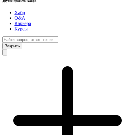
другие проекты хабра
Хабр
Q&A
Карьера
Курсы
Закрыть