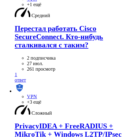
+1 ещё
Средний
Перестал работать Cisco
SecureConnect. Кто-нибудь
сталкивался с таким?
2 подписчика
27 июл.
261 просмотр
1
ответ
VPN
+3 ещё
Сложный
PrivacyIDEA + FreeRADIUS +
MikroTik + Windows L2TP/IPsec