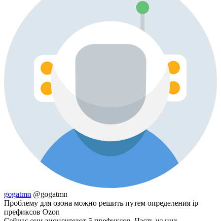
gogatmn
@gogatmn
Проблему для озона можно решить путем определения ip
префиксов Ozon
Сейчас они анонсируют 5 префиксов. Часть из них