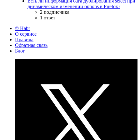
Есть ли информация бага дублирования select при
динамическом изменении options в Firefox?
2 подписчика
1 ответ
© Habr
О сервисе
Правила
Обратная связь
Блог