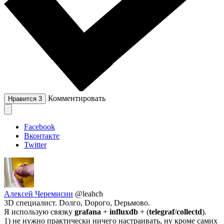
Комментировать
Нравится
3
Facebook
Вконтакте
Twitter
Алексей Черемисин
@leahch
3D специалист. Dолго, Dорого, Dерьмово.
Я использую связку
grafana
+
influxdb
+ (
telegraf
/
collectd
).
1) не нужно практически ничего настраивать, ну кроме самих