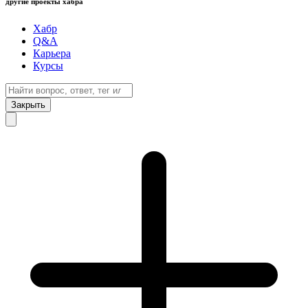
другие проекты хабра
Хабр
Q&A
Карьера
Курсы
Закрыть