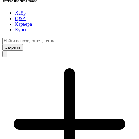
другие проекты хабра
Хабр
Q&A
Карьера
Курсы
Закрыть