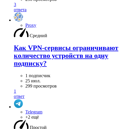
3
ответа
Proxy
Средний
Как VPN-сервисы ограничивают
количество устройств на одну
подписку?
1 подписчик
25 июл.
299 просмотров
1
ответ
Telegram
+2 ещё
Простой