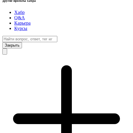
другие проекты хабра
Хабр
Q&A
Карьера
Курсы
Закрыть