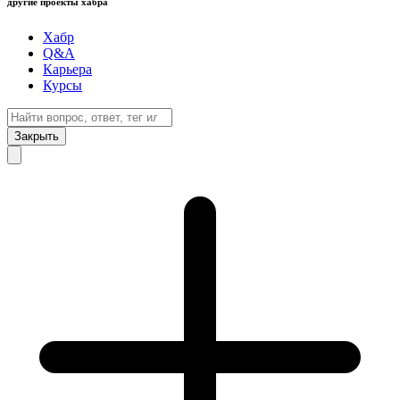
другие проекты хабра
Хабр
Q&A
Карьера
Курсы
Закрыть