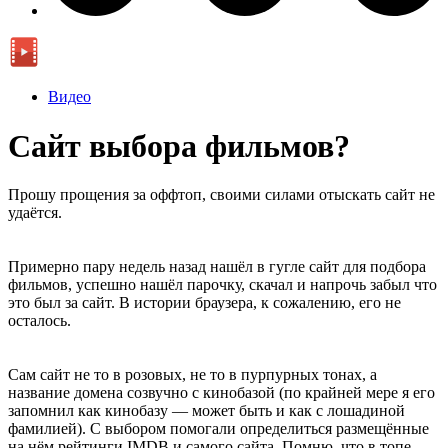
Видео
Сайт выбора фильмов?
Прошу прощения за оффтоп, своими силами отыскать сайт не
удаётся.
Примерно пару недель назад нашёл в гугле сайт для подбора
фильмов, успешно нашёл парочку, скачал и напрочь забыл что
это был за сайт. В истории браузера, к сожалению, его не
осталось.
Сам сайт не то в розовых, не то в пурпурных тонах, а
название домена созвучно с кинобазой (по крайней мере я его
запомнил как кинобазу — может быть и как с лошадиной
фамилией). С выбором помогали определиться размещённые
на нём рейтинги IMDB и самого сайта. Помню, что в топе