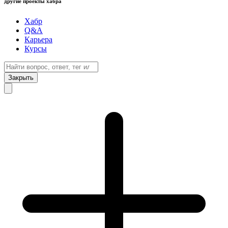
другие проекты хабра
Хабр
Q&A
Карьера
Курсы
Закрыть