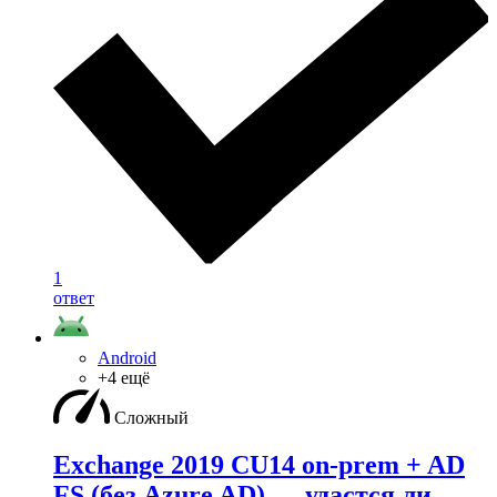
1
ответ
Android
+4 ещё
Сложный
Exchange 2019 CU14 on-prem + AD
FS (без Azure AD) — удаcтся ли