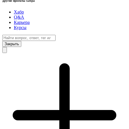
другие проекты хабра
Хабр
Q&A
Карьера
Курсы
Закрыть