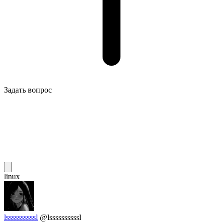
Задать вопрос
linux
lssssssssssl
@lssssssssssl