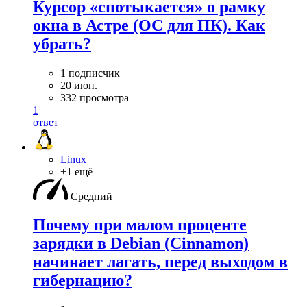
Курсор «спотыкается» о рамку
окна в Астре (ОС для ПК). Как
убрать?
1 подписчик
20 июн.
332 просмотра
1
ответ
Linux
+1 ещё
Средний
Почему при малом проценте
зарядки в Debian (Cinnamon)
начинает лагать, перед выходом в
гибернацию?