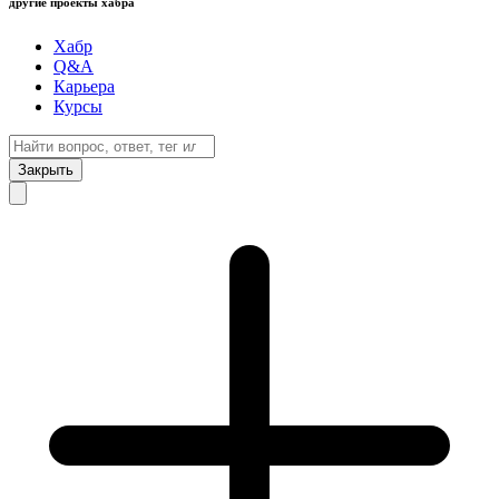
другие проекты хабра
Хабр
Q&A
Карьера
Курсы
Закрыть