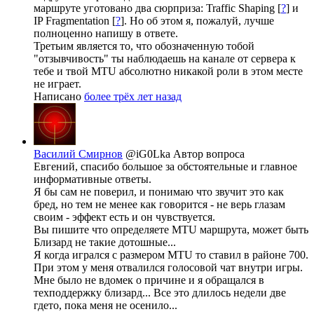
маршруте уготовано два сюрприза: Traffic Shaping [
?
] и
IP Fragmentation [
?
]. Но об этом я, пожалуй, лучше
полноценно напишу в ответе.
Третьим является то, что обозначенную тобой
"отзывчивость" ты наблюдаешь на канале от сервера к
тебе и твой MTU абсолютно никакой роли в этом месте
не играет.
Написано
более трёх лет назад
Василий Смирнов
@iG0Lka
Автор вопроса
Евгений, спасибо большое за обстоятельные и главное
информативные ответы.
Я бы сам не поверил, и понимаю что звучит это как
бред, но тем не менее как говорится - не верь глазам
своим - эффект есть и он чувствуется.
Вы пишите что определяете MTU маршрута, может быть
Близард не такие дотошные...
Я когда игрался с размером MTU то ставил в районе 700.
При этом у меня отвалился голосовой чат внутри игры.
Мне было не вдомек о причине и я обращался в
техподдержку близард... Все это длилось недели две
гдето, пока меня не осенило...