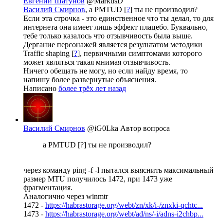
Евгений Шатунов
@MarkusD
Василий Смирнов
, а PMTUD [
?
] ты не производил?
Если эта строчка - это единственное что ты делал, то для
интернета она имеет лишь эффект плацебо. Буквально,
тебе только казалось что отзывчивость была выше.
Дергание персонажей является результатом методики
Traffic shaping [
?
], первичными симптомами которого
может являться такая мнимая отзывчивость.
Ничего обещать не могу, но если найду время, то
напишу более развернутые объяснения.
Написано
более трёх лет назад
Василий Смирнов
@iG0Lka
Автор вопроса
а PMTUD [?] ты не производил?
через команду ping -f -l пытался выяснить максимальный
размер MTU получилось 1472, при 1473 уже
фрагментация.
Аналогично через winmtr
1472 -
https://habrastorage.org/webt/zn/xk/i-/znxki-qchtc...
1473 -
https://habrastorage.org/webt/ad/ns/-i/adns-i2chbp...