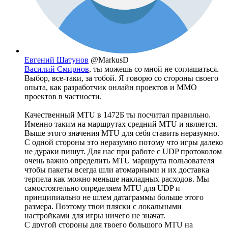
Евгений Шатунов
@MarkusD
Василий Смирнов
, ты можешь со мной не соглашаться.
Выбор, все-таки, за тобой. Я говорю со стороны своего
опыта, как разработчик онлайн проектов и ММО
проектов в частности.
Качественный MTU в 1472Б ты посчитал правильно.
Именно таким на маршрутах средний MTU и является.
Выше этого значения MTU для себя ставить неразумно.
С одной стороны это неразумно потому что игры далеко
не дураки пишут. Для нас при работе с UDP протоколом
очень важно определить MTU маршрута пользователя
чтобы пакеты всегда шли атомарными и их доставка
терпела как можно меньше накладных расходов. Мы
самостоятельно определяем MTU для UDP и
принципиально не шлем датаграммы больше этого
размера. Поэтому твои пляски с локальными
настройками для игры ничего не значат.
С другой стороны для твоего большого MTU на