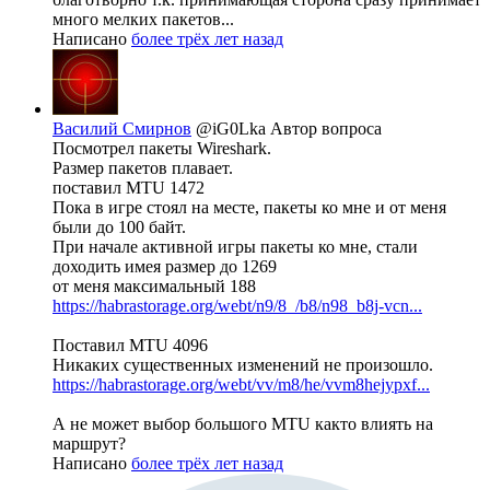
много мелких пакетов...
Написано
более трёх лет назад
Василий Смирнов
@iG0Lka
Автор вопроса
Посмотрел пакеты Wireshark.
Размер пакетов плавает.
поставил MTU 1472
Пока в игре стоял на месте, пакеты ко мне и от меня
были до 100 байт.
При начале активной игры пакеты ко мне, стали
доходить имея размер до 1269
от меня максимальный 188
https://habrastorage.org/webt/n9/8_/b8/n98_b8j-vcn...
Поставил MTU 4096
Никаких существенных изменений не произошло.
https://habrastorage.org/webt/vv/m8/he/vvm8hejypxf...
А не может выбор большого MTU както влиять на
маршрут?
Написано
более трёх лет назад