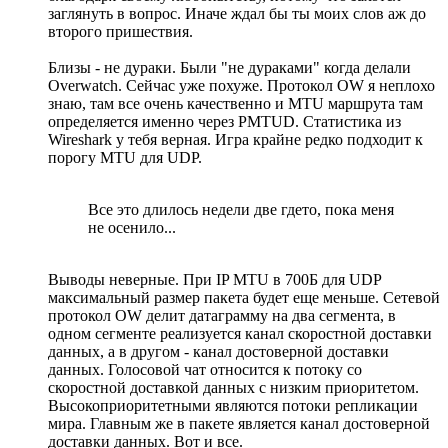
заглянуть в вопрос. Иначе ждал бы ты моих слов аж до
второго пришествия.
Близы - не дураки. Были "не дураками" когда делали
Overwatch. Сейчас уже похуже. Протокол OW я неплохо
знаю, там все очень качественно и MTU маршрута там
определяется именно через PMTUD. Статистика из
Wireshark у тебя верная. Игра крайне редко подходит к
порогу MTU для UDP.
Все это длилось недели две гдето, пока меня
не осенило...
Выводы неверные. При IP MTU в 700Б для UDP
максимальный размер пакета будет еще меньше. Сетевой
протокол OW делит датаграмму на два сегмента, в
одном сегменте реализуется канал скоростной доставки
данных, а в другом - канал достоверной доставки
данных. Голосовой чат относится к потоку со
скоростной доставкой данных с низким приоритетом.
Высокоприоритетными являются потоки репликации
мира. Главным же в пакете является канал достоверной
доставки данных. Вот и все.