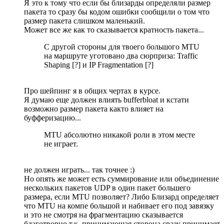
Я это к тому что если бы близарды определяли размер
пакета то сразу бы кодом ошибки сообщили о том что
размер пакета слишком маленький.
Может все же как то сказывается кратность пакета...
С другой стороны для твоего большого MTU
на маршруте уготовано два сюрприза: Traffic
Shaping [?] и IP Fragmentation [?]
Про шейпинг я в общих чертах в курсе.
Я думаю еще должен влиять bufferbloat и кстати
возможно размер пакета както влияет на
буфферизацию...
MTU абсолютно никакой роли в этом месте
не играет.
не должен играть... так точнее :)
Но опять же может есть суммирование или объединение
нескольких пакетов UDP в один пакет большего
размера, если MTU позволяет? Либо Близард определяет
что MTU на компе большой и набивает его под завязку
и это не смотря на фрагментацию сказывается
благотворно т.к. принимающая сторона сразу принимает