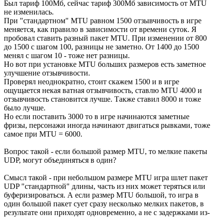
Был тариф 100Мб, сейчас тариф 300Мб зависимость от MTU
не изменилась.
При "стандартном" MTU равном 1500 отзывчивость в игре
меняется, как правило в зависимости от времени суток. Я
пробовал ставить разный пакет MTU. При изменении от 800
до 1500 с шагом 100, разницы не заметно. От 1400 до 1500
менял с шагом 10 - тоже нет разницы.
Но вот при установке MTU больших размеров есть заметное
улучшение отзывчивости.
Проверял неоднократно, стоит скажем 1500 и в игре
ощущается некая ватная отзывчивость, ставлю MTU 4000 и
отзывчивость становится лучше. Также ставил 8000 и тоже
было лучше.
Но если поставить 3000 то в игре начинаются заметные
фризы, персонажи иногда начинают двигаться рывками, тоже
самое при MTU = 6000.
Вопрос такой - если большой размер MTU, то мелкие пакеты
UDP, могут объединяться в один?
Смысл такой - при небольшом размере MTU игра шлет пакет
UDP "стандартной" длины, часть из них может теряться или
буферизироваться. А если размер MTU большой, то игра в
один большой пакет сует сразу несколько мелких пакетов, в
результате они приходят одновременно, а не с задержками из-