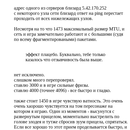
адрес одного из серверов близард 5.42.170.252
с некоторого узла сети близард ответ на ping перестает
проходить от всех нижележащих узлов.
Несмотря на то что 1473 максимальный размер MTU, и
сеть и игра замечательно работают и с большими (судя
по всему фрагментироваными) пакетами.
эффект плацебо. Буквально, тебе только
казалось что отзывчивость была выше.
нет исключено.
слишком много перепроверял.
ставлю 3000 и в игре сильные фризы.
ставлю 4000 (точнее 4096) - все быстро и гладко.
также стоит 1450 в игре чувствую ватность. Это очень
очень хаорошо чувствуется на том пересонаже на
котором я играю. Один из моментов - высунутся с
развернутым прицелом, моментально выстрелить по
голове злодея и тутже сбросив зуум прицела, спрятаться.
Если все хорошо то этот прием проделывается быстро, и