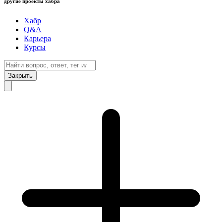
другие проекты хабра
Хабр
Q&A
Карьера
Курсы
Закрыть