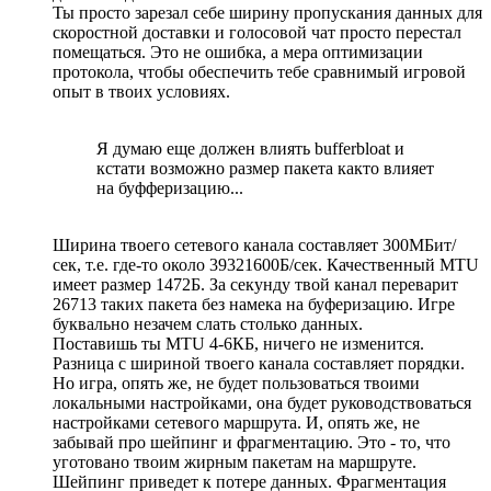
Ты просто зарезал себе ширину пропускания данных для
скоростной доставки и голосовой чат просто перестал
помещаться. Это не ошибка, а мера оптимизации
протокола, чтобы обеспечить тебе сравнимый игровой
опыт в твоих условиях.
Я думаю еще должен влиять bufferbloat и
кстати возможно размер пакета както влияет
на буфферизацию...
Ширина твоего сетевого канала составляет 300МБит/
сек, т.е. где-то около 39321600Б/сек. Качественный MTU
имеет размер 1472Б. За секунду твой канал переварит
26713 таких пакета без намека на буферизацию. Игре
буквально незачем слать столько данных.
Поставишь ты MTU 4-6КБ, ничего не изменится.
Разница с шириной твоего канала составляет порядки.
Но игра, опять же, не будет пользоваться твоими
локальными настройками, она будет руководствоваться
настройками сетевого маршрута. И, опять же, не
забывай про шейпинг и фрагментацию. Это - то, что
уготовано твоим жирным пакетам на маршруте.
Шейпинг приведет к потере данных. Фрагментация