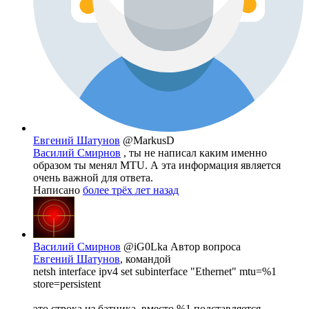
Евгений Шатунов
@MarkusD
Василий Смирнов
, ты не написал каким именно
образом ты менял MTU. А эта информация является
очень важной для ответа.
Написано
более трёх лет назад
Василий Смирнов
@iG0Lka
Автор вопроса
Евгений Шатунов
, командой
netsh interface ipv4 set subinterface "Ethernet" mtu=%1
store=persistent
это строка из батника, вместо %1 подставляется