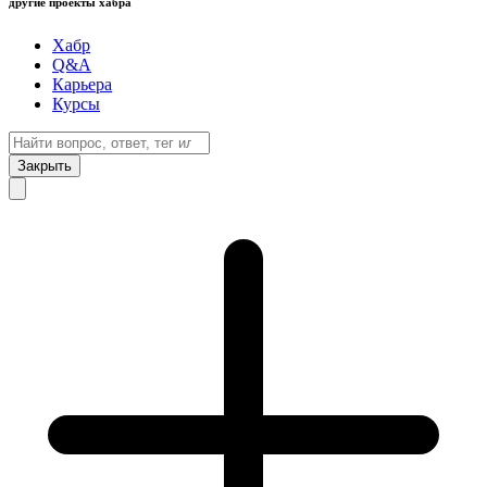
другие проекты хабра
Хабр
Q&A
Карьера
Курсы
Закрыть