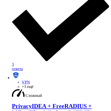
3
ответа
VPN
+3 ещё
Сложный
PrivacyIDEA + FreeRADIUS +