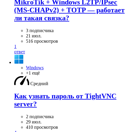
MikroTik + Windows L2TP/IPsec
(MS-CHAPv2) + TOTP — работает
ли такая связка?
3 подписчика
21 июл.
516 просмотров
1
ответ
Windows
+1 ещё
Средний
Как узнать пароль от TightVNC
server?
2 подписчика
29 июл.
410 просмотров