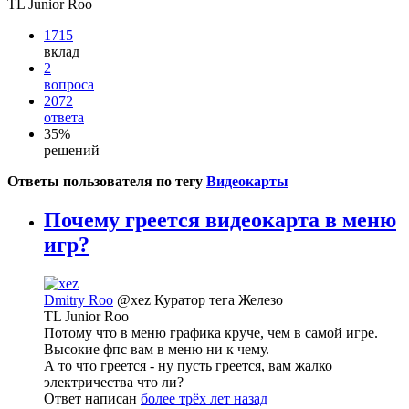
TL Junior Roo
1715
вклад
2
вопроса
2072
ответа
35%
решений
Ответы пользователя по тегу
Видеокарты
Почему греется видеокарта в меню
игр?
Dmitry Roo
@xez
Куратор тега Железо
TL Junior Roo
Потому что в меню графика круче, чем в самой игре.
Высокие фпс вам в меню ни к чему.
А то что греется - ну пусть греется, вам жалко
электричества что ли?
Ответ написан
более трёх лет назад