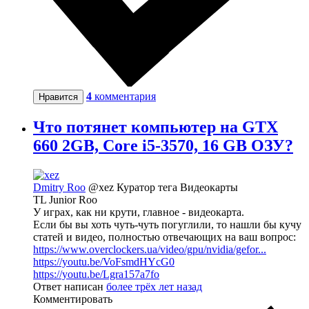
4
комментария
Нравится
Что потянет компьютер на GTX
660 2GB, Core i5-3570, 16 GB ОЗУ?
Dmitry Roo
@xez
Куратор тега Видеокарты
TL Junior Roo
У играх, как ни крути, главное - видеокарта.
Если бы вы хоть чуть-чуть погуглили, то нашли бы кучу
статей и видео, полностью отвечающих на ваш вопрос:
https://www.overclockers.ua/video/gpu/nvidia/gefor...
https://youtu.be/VoFsmdHYcG0
https://youtu.be/Lgra157a7fo
Ответ написан
более трёх лет назад
Комментировать