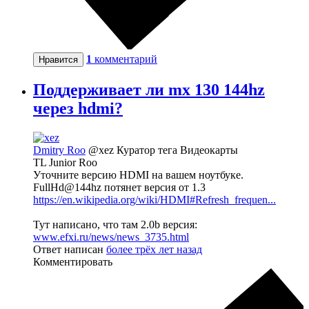
1
комментарий
Нравится
Поддерживает ли mx 130 144hz
через hdmi?
Dmitry Roo
@xez
Куратор тега Видеокарты
TL Junior Roo
Уточните версию HDMI на вашем ноутбуке.
FullHd@144hz потянет версия от 1.3
https://en.wikipedia.org/wiki/HDMI#Refresh_frequen...
Тут написано, что там 2.0b версия:
www.efxi.ru/news/news_3735.html
Ответ написан
более трёх лет назад
Комментировать