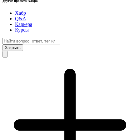
другие проекты хабра
Хабр
Q&A
Карьера
Курсы
Закрыть