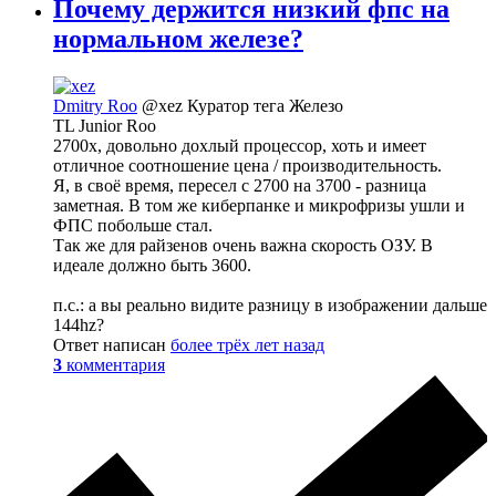
Почему держится низкий фпс на
нормальном железе?
Dmitry Roo
@xez
Куратор тега Железо
TL Junior Roo
2700x, довольно дохлый процессор, хоть и имеет
отличное соотношение цена / производительность.
Я, в своё время, пересел с 2700 на 3700 - разница
заметная. В том же киберпанке и микрофризы ушли и
ФПС побольше стал.
Так же для райзенов очень важна скорость ОЗУ. В
идеале должно быть 3600.
п.с.: а вы реально видите разницу в изображении дальше
144hz?
Ответ написан
более трёх лет назад
3
комментария