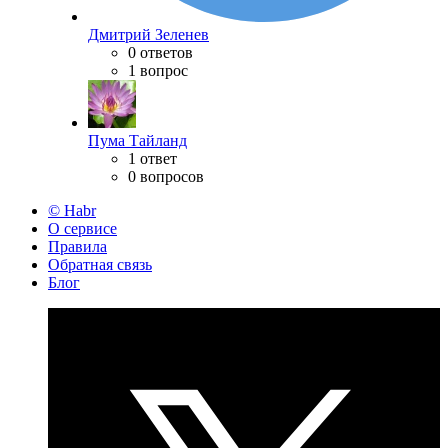
Дмитрий Зеленев
0 ответов
1 вопрос
Пума Тайланд
1 ответ
0 вопросов
© Habr
О сервисе
Правила
Обратная связь
Блог