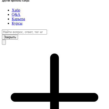
другие проекты хабра
Хабр
Q&A
Карьера
Курсы
Закрыть