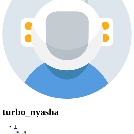
turbo_nyasha
1
вклад