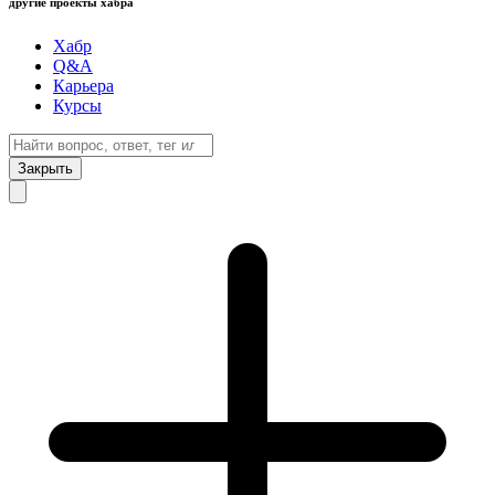
другие проекты хабра
Хабр
Q&A
Карьера
Курсы
Закрыть