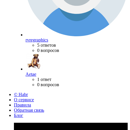
rvregraphics
5 ответов
0 вопросов
Aetae
1 ответ
0 вопросов
© Habr
О сервисе
Правила
Обратная связь
Блог