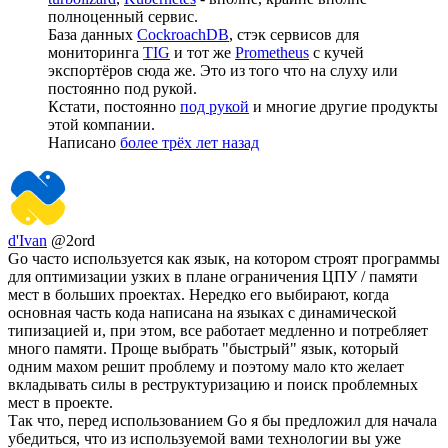
полноценный сервис.
База данных
CockroachDB
, стэк сервисов для
мониторинга
TIG
и тот же
Prometheus
c кучей
экспортёров сюда же. Это из того что на слуху или
постоянно под рукой.
Кстати, постоянно
под рукой
и многие другие продукты
этой компании.
Написано
более трёх лет назад
d'Ivan
@2ord
Go часто используется как язык, на котором строят программы
для оптимизации узких в плане ограничения ЦПУ / памяти
мест в больших проектах. Нередко его выбирают, когда
основная часть кода написана на языках с динамической
типизацией и, при этом, все работает медленно и потребляет
много памяти. Проще выбрать "быстрый" язык, который
одним махом решит проблему и поэтому мало кто желает
вкладывать силы в реструктуризацию и поиск проблемных
мест в проекте.
Так что, перед использованием Go я бы предложил для начала
убедиться, что из используемой вами технологии вы уже