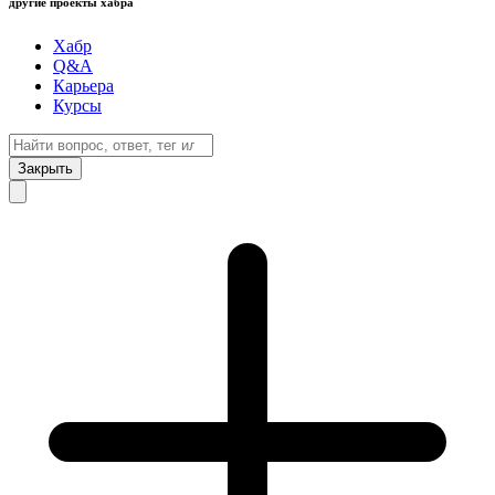
другие проекты хабра
Хабр
Q&A
Карьера
Курсы
Закрыть