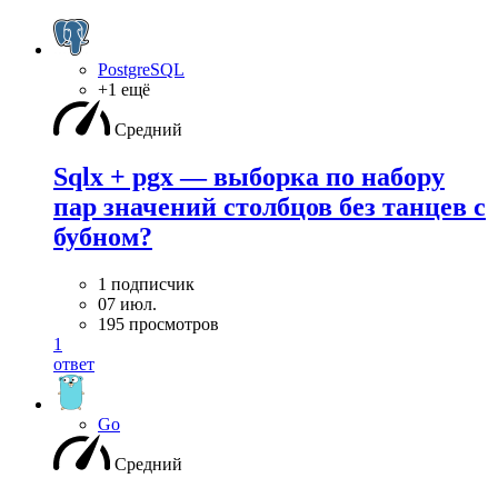
PostgreSQL
+1 ещё
Средний
Sqlx + pgx — выборка по набору
пар значений столбцов без танцев с
бубном?
1 подписчик
07 июл.
195 просмотров
1
ответ
Go
Средний