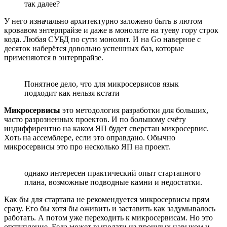
так далее?
У него изначально архитектурно заложено быть в лютом
кровавом энтерпрайзе и даже в монолите на туеву гору строк
кода. Любая СУБД по сути монолит. И на Go наверное с
десяток наберётся довольно успешных баз, которые
применяются в энтерпрайзе.
Понятное дело, что для микросервисов язык
подходит как нельзя кстати
Микросервисы
это методология разработки для больших,
часто разрозненных проектов. И по большому счёту
индиффирентно на каком ЯП будет сверстан микросервис.
Хоть на ассемблере, если это оправдано. Обычно
микросервисы это про несколько ЯП на проект.
однако интересен практический опыт стартапного
плана, возможные подводные камни и недостатки.
Как бы для стартапа не рекомендуется микросервисы прям
сразу. Его бы хотя бы оживить и заставить как задумывалось
работать. А потом уже переходить к микросервисам. Но это
отступление. Беда может выползти из прошлых навыком и