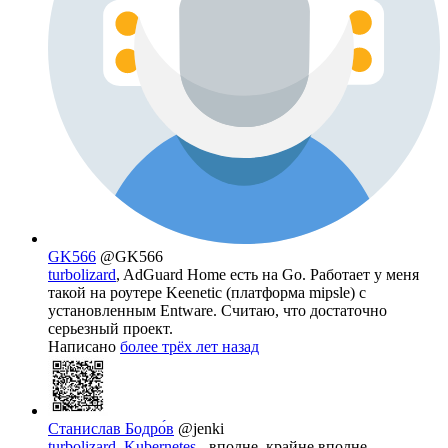
GK566
@GK566
turbolizard
, AdGuard Home есть на Go. Работает у меня
такой на роутере Keenetic (платформа mipsle) с
установленным Entware. Считаю, что достаточно
серьезный проект.
Написано
более трёх лет назад
Станислав Бодро́в
@jenki
turbolizard
,
Kubernetes
- вполне, крайне вполне