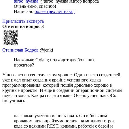
turbo_nyasha
@turbo_nyasha
Автор вопроса
Очень ёмко, спасибо!
Написано
более трёх лет назад
Пригласить эксперта
Ответы на вопрос
3
Станислав Бодро́в
@jenki
Насколько Golang подходит для больших
проектов?
У него это на генетическом уровне. Один из его создателей
уже имел опыт создания крайне успешного языка
программирования, который пошёл довольно хорошо в
крупные проекты. И ещё в создании операционной системы
поучаствовал. Как раз на это языке. Очень успешная ОСь
получилась.
насколько уместно использовать Go в большом
кровавом энтерпрайзе-монолите на миллион строк
кода со всякими REST, кэшами, работой с базой и