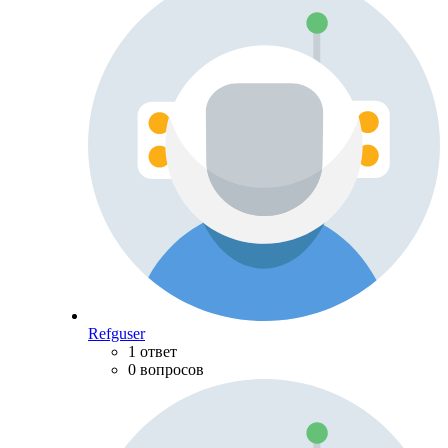
Refguser
1 ответ
0 вопросов