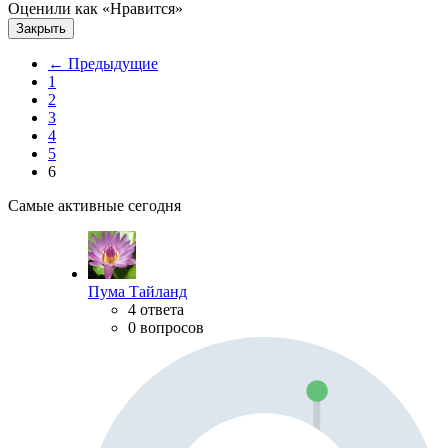
Оценили как «Нравится»
Закрыть
← Предыдущие
1
2
3
4
5
6
Самые активные сегодня
Пума Тайланд
4 ответа
0 вопросов