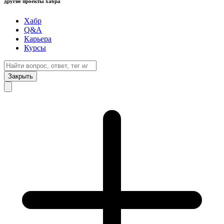
другие проекты хабра
Хабр
Q&A
Карьера
Курсы
Закрыть