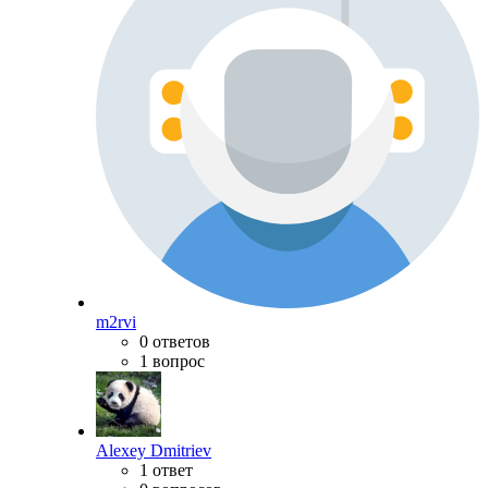
m2rvi
0 ответов
1 вопрос
Alexey Dmitriev
1 ответ