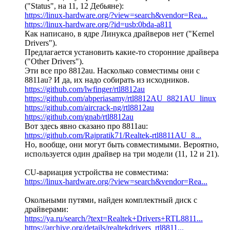
("Status", на 11, 12 Дебьяне):
https://linux-hardware.org/?view=search&vendor=Rea...
https://linux-hardware.org/?id=usb:0bda-a811
Как написано, в ядре Линукса драйверов нет ("Kernel
Drivers").
Предлагается установить какие-то сторонние драйвера
("Other Drivers").
Эти все про 8812au. Насколько совместимы они с
8811au? И да, их надо собирать из исходников.
https://github.com/lwfinger/rtl8812au
https://github.com/abperiasamy/rtl8812AU_8821AU_linux
https://github.com/aircrack-ng/rtl8812au
https://github.com/gnab/rtl8812au
Вот здесь явно сказано про 8811au:
https://github.com/Rajpratik71/Realtek-rtl8811AU_8...
Но, вообще, они могут быть совместимыми. Вероятно,
используется один драйвер на три модели (11, 12 и 21).
CU-вариация устройства не совместима:
https://linux-hardware.org/?view=search&vendor=Rea...
Окольными путями, найден комплектный диск с
драйверами:
https://ya.ru/search/?text=Realtek+Drivers+RTL8811...
https://archive.org/details/realtekdrivers_rtl8811...