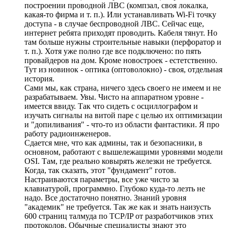
построении проводной ЛВС (компзал, своя локалка,
какая-то фирма и т. п.). Или устанавливать Wi-Fi точку
доступа - в случае беспроводной ЛВС. Сейчас еще,
интернет ребята приходят проводить. Кабеля тянут. Но
там больше нужны строительные навыки (перфоратор и
т. п.). Хотя уже полно где все подключено: по пять
провайдеров на дом. Кроме новостроек - естетственно.
Тут из новинок - оптика (оптоволокно) - своя, отдельная
история.
Сами мы, как страна, ничего здесь своего не имеем и не
разрабатываем. Увы. Чисто на аппаратном уровне -
имеется ввиду. Так что сидеть с осциллографом и
изучать сигналы на витой паре с целью их оптимизации
и "допиливания" - что-то из области фантастики. Я про
работу радиоинженеров.
Сдается мне, что как админы, так и безопасники, в
основном, работают с вышележащими уровнями модели
OSI. Там, где реально ковырять железки не требуется.
Когда, так сказать, этот "фундамент" готов.
Настраиваются параметры, все уже чисто за
клавиатурой, программно. Глубоко куда-то лезть не
надо. Все достаточно понятно. Знаний уровня
"академик" не требуется. Так же как и знать наизусть
600 страниц талмуда по TCP/IP от разработчиков этих
протоколов. Обычные специалисты знают это