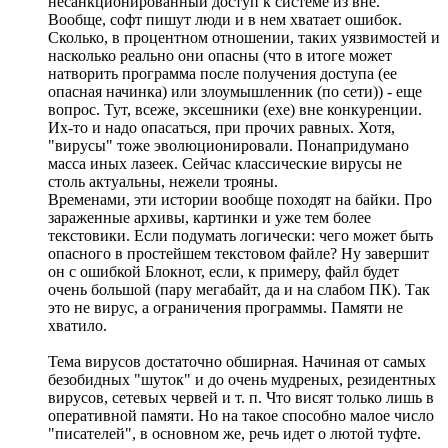
несанкционированный доступ к системе из вне.
Вообще, софт пишут люди и в нем хватает ошибок.
Сколько, в процентном отношении, таких уязвимостей и
насколько реально они опасны (что в итоге может
натворить программа после получения доступа (ее
опасная начинка) или злоумышленник (по сети)) - еще
вопрос. Тут, всеже, эксешники (exe) вне конкуренции.
Их-то и надо опасаться, при прочих равных. Хотя,
"вирусы" тоже эволюционировали. Понапридумано
масса иных лазеек. Сейчас классические вирусы не
столь актуальны, нежели трояны.
Временами, эти истории вообще походят на байки. Про
зараженные архивы, картинки и уже тем более
текстовики. Если подумать логически: чего может быть
опасного в простейшем текстовом файле? Ну завершит
он с ошибкой Блокнот, если, к примеру, файл будет
очень большой (пару мегабайт, да и на слабом ПК). Так
это не вирус, а ограничения программы. Памяти не
хватило.
Тема вирусов достаточно обширная. Начиная от самых
безобидных "шуток" и до очень мудреных, резидентных
вирусов, сетевых червей и т. п. Что висят только лишь в
оперативной памяти. Но на такое способно малое число
"писателей", в основном же, речь идет о лютой туфте.