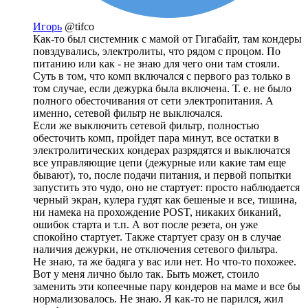
Игорь
@tifco
Как-то был системник с мамой от Гигабайт, там кондеры
повздувались, электролиты, что рядом с процом. По
питанию или как - не знаю для чего они там стояли.
Суть в том, что комп включался с первого раз только в
том случае, если дежурка была включена. Т. е. не было
полного обесточивания от сети электропитания. А
именно, сетевой фильтр не выключался.
Если же выключить сетевой фильтр, полностью
обесточить комп, пройдет пара минут, все остатки в
электролитических кондерах разрядятся и выключатся
все управляющие цепи (дежурные или какие там еще
бывают), то, после подачи питания, и первой попытки
запустить это чудо, оно не стартует: просто наблюдается
черный экран, кулера гудят как бешеные и все, тишина,
ни намека на прохождение POST, никаких биканий,
ошибок старта и т.п. А вот после резета, он уже
спокойно стартует. Также стартует сразу он в случае
наличия дежурки, не отключения сетевого фильтра.
Не знаю, та же бадяга у вас или нет. Но что-то похожее.
Вот у меня лично было так. Быть может, стоило
заменить эти копеечные пару кондеров на маме и все бы
нормализовалось. Не знаю. Я как-то не парился, жил