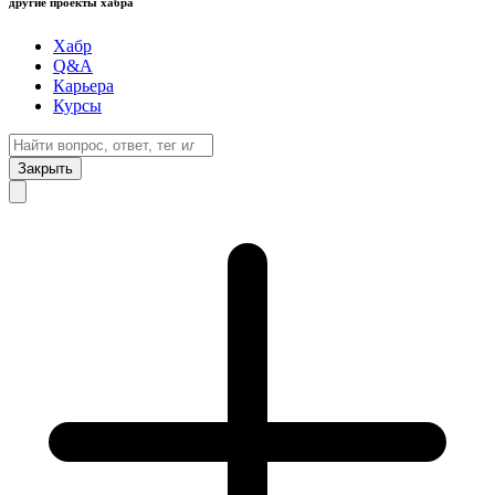
другие проекты хабра
Хабр
Q&A
Карьера
Курсы
Закрыть