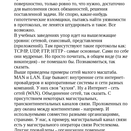
поверхностно, только ровно то, что нужно, достаточно
для выполнения своих обязанностей, решения
поставленной задачи. Не спорю, какие-нибудь
гипотетические взломщики, пытаясь найти уязвимости
в протоколах, не ленятся штудировать и такое. Все
возможно.
В учебных заведениях упор идет на вышележащие
уровни: сетевой, сеансовый, представления
(приложений). Там присутствуют такие протоколы как:
TCP/IP, UDP, FTP, HTTP - самые основные. Сами по себе
они мудреные. Но просто почитать, в общем виде (та же
википедия) - не помешало бы. Познакомиться, так
сказать.
Выше приведены примеры сетей малого масштаба.
MAN и LAN. Еще бывают: внутренние сети интернет-
провайдеров и корпоративные системы и сети разных
компаний. У них своя "кухня". Ну а Интернет - сеть
сетей (WAN). Объединение сетей, так сказать. С
присутствием некоторых магистральных,
трансконтинентальных каналов связи. Проложенных по
дну океана между континентами - например. И
используемыми совместно разными организациями,
странами. У нас, к примеру, магистральный канал связи
есть у магистрального оператора связи Ростелекома.
Другие провайдеры - организации поменьше