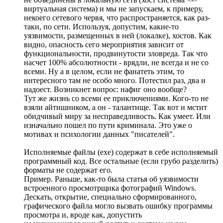
виртуальная система) и мы не запускаем, к примеру,
некоего сетевого червя, что распространяется, как раз-
таки, по сети. Используя, допустим, какие-то
уязвимости, размещенных в ней (локалке), хостов. Как
видно, опасность сего мероприятия зависит от
функциональности, продвинутости зловреда. Так что
насчет 100% абсолютности - врядли, не всегда и не со
всеми. Ну а в целом, если не фанатеть этим, то
интересного там не особо много. Потестил раз, два и
надоест. Возникнет вопрос: нафиг оно вообще?
Тут же жизнь со всеми ее приключениями. Кого-то не
взяли айтишником, а он - талантище. Так вот и мстит
обидчивый миру за несправедливость. Как умеет. Или
изначально пошел по пути криминала. Это уже о
мотивах и психологии данных "писателей".
Исполняемые файлы (exe) содержат в себе исполняемый
программный код. Все остальные (если грубо разделить)
форматы не содержат его.
Пример. Раньше, как-то была статья об уязвимости
встроенного просмотрщика фотографий Windows.
Дескать, открытие, специально сформированного,
графического файла могло вызвать ошибку программы
просмотра и, вроде как, допустить