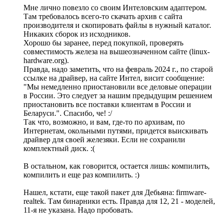
Мне лично повезло со своим Интеловским адаптером.
Там требовалось всего-то скачать архив с сайта
производителя и скопировать файлы в нужный каталог.
Никаких сборок из исходников.
Хорошо бы заранее, перед покупкой, проверять
совместимость железа на вышеозначенном сайте (linux-
hardware.org).
Правда, надо заметить, что на февраль 2024 г., по старой
ссылке на драйвер, на сайте Интел, висит сообщение:
"Мы немедленно приостановили все деловые операции
в России. Это следует за нашим предыдущим решением
приостановить все поставки клиентам в России и
Беларуси.". Спасибо, че! :/
Так что, возможно, и вам, где-то по архивам, по
Интернетам, окольными путями, придется выискивать
драйвер для своей железяки. Если не сохранили
комплектный диск. :(
В остальном, как говорится, остается лишь: компилить,
компилить и еще раз компилить. :)
Нашел, кстати, еще такой пакет для Дебьяна: firmware-
realtek. Там бинарники есть. Правда для 12, 21 - моделей,
11-я не указана. Надо пробовать.