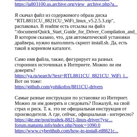
https://ia803100.us.archive.org/view_archive.php?a...
Я скачал файл из содержимого образа диска
"RTL8811CU_8821CU_WiFi_linux_v5.2.5.3.zip",
распаковал. В readme есть отсылка на файл
"/document/Quick_Start_Guide_for_Driver_Compilation_and_In
В котором сказано, что, для автоматической установки
драйвера, нужно выполнить скрипт install.sh. Да, есть
такой в корневом каталоге.
Само имя файла, также, фигурирует на разных
сторонних источниках в Интернете. Можно ли им
доверять?
https://ya.ru/search/?text=RTL8811CU_8821CU_WiFi_l...
Вот он тоже:
https://github.com/yohikofox/8811CU-drivers
Самые разные инструкции по установке из Интернет.
Можно ли им доверять и следовать? Пожалуй, на свой
страх и риск. Т. к. это не официальная инструкция от
производителя. А где, сейчас, официальная - интересно?
https://4te.me/post/realtek-8821-linux-driver/?ysc...
forum.matuntu.info/index.php?topic=1090.0
https://www.cyberithub.com/how-to-install-rtl8821c...