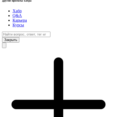
другие проекты хабра
Хабр
Q&A
Карьера
Курсы
Закрыть