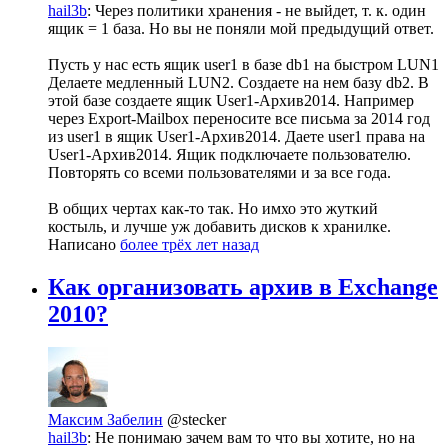
hail3b
: Через политики хранения - не выйдет, т. к. один
ящик = 1 база. Но вы не поняли мой предыдущий ответ.
Пусть у нас есть ящик user1 в базе db1 на быстром LUN1
Делаете медленный LUN2. Создаете на нем базу db2. В
этой базе создаете ящик User1-Архив2014. Например
через Export-Mailbox переносите все письма за 2014 год
из user1 в ящик User1-Архив2014. Даете user1 права на
User1-Архив2014. Ящик подключаете пользователю.
Повторять со всеми пользователями и за все года.
В общих чертах как-то так. Но имхо это жуткий
костыль, и лучше уж добавить дисков к хранилке.
Написано
более трёх лет назад
Как организовать архив в Exchange
2010?
Максим Забелин
@stecker
hail3b
: Не понимаю зачем вам то что вы хотите, но на