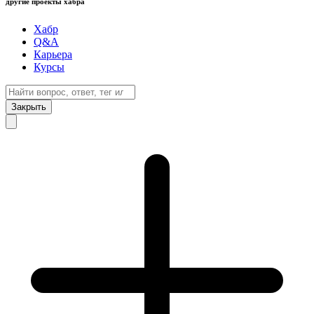
другие проекты хабра
Хабр
Q&A
Карьера
Курсы
Закрыть