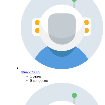
ahawkins099
1 ответ
0 вопросов