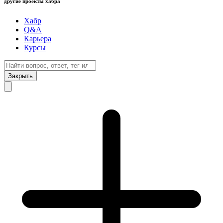
другие проекты хабра
Хабр
Q&A
Карьера
Курсы
Закрыть