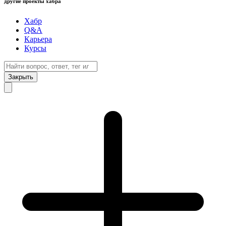
другие проекты хабра
Хабр
Q&A
Карьера
Курсы
Закрыть