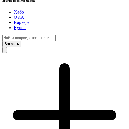
другие проекты хабра
Хабр
Q&A
Карьера
Курсы
Закрыть