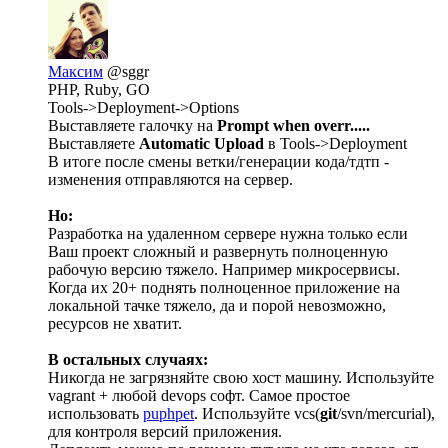
Максим
@sggr
PHP, Ruby, GO
Tools->Deployment->Options
Выставляете галочку на
Prompt when overr.....
Выставляете
Automatic Upload
в Tools->Deployment
В итоге после смены ветки/генерации кода/тдтп -
изменения отправляются на сервер.
Но:
Разработка на удаленном сервере нужна только если
Ваш проект сложный и развернуть полноценную
рабочую версию тяжело. Например микросервисы.
Когда их 20+ поднять полноценное приложение на
локальной тачке тяжело, да и порой невозможно,
ресурсов не хватит.
В остальных случаях:
Никогда не загрязняйте свою хост машину. Используйте
vagrant + любой devops софт. Самое простое
использовать
puphpet
. Используйте vcs(
git
/svn/mercurial),
для контроля версий приложения.