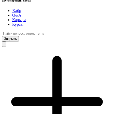
другие проекты хабра
Хабр
Q&A
Карьера
Курсы
Закрыть