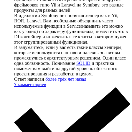
фрейморков типо Yii и Laravel на Symfony, это разные
продукты для разных целей.
В идеологии Symfony нет понятия хелпер как в Yii,
ROR, Laravel. Вам необходимо объединить часто
используемые функции в Service(называть это можно
как угодно) по характеру функционала, поместить это в
DI контейнер и инжектить в те классы в котором нужен
этот сгруппированный функционал.
И задумайтесь, если у вас есть такие классы хелперы,
которые используются направо и налево - значит вы
промахнулись с архитектурным решением. Один класс
одна обязанность. Понимание
SOLID
и практика
поможет вам выйти на другой уровень объектного
проектирования и разработки в целом.
Ответ написан
более трёх лет назад
7
комментариев