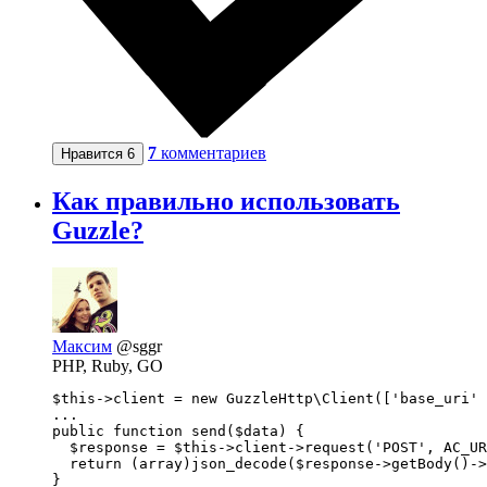
7
комментариев
Нравится
6
Как правильно использовать
Guzzle?
Максим
@sggr
PHP, Ruby, GO
$this->client = new GuzzleHttp\Client(['base_uri' 
...

public function send($data) {

  $response = $this->client->request('POST', AC_UR
  return (array)json_decode($response->getBody()->
}