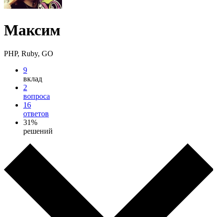
Максим
PHP, Ruby, GO
9
вклад
2
вопроса
16
ответов
31%
решений