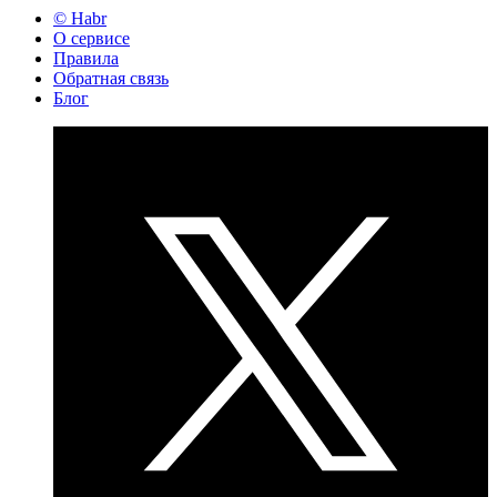
© Habr
О сервисе
Правила
Обратная связь
Блог