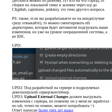
Деплоить можно по разному, тут кто на что горазд, от
сборки на локальной тачке и заливке через scp до
CI(gitlab, capistrano, jenkins), это тема другого вопроса.
PS: также, если вы разрабатываете не на винде(лучше
сразу отвыкайте), то можно смонтировать nfs
директорию, которая будет автоматом подгружать ваши
изменения, но уже на уровне операционной системы, а
не IDE.
UPD:
UPD2: Под разработкой на сервере я подразумевал
девелоперский сервер\контейнер.
UPD3:
Upload External Changes
должен выгружать
изменения с сервера, но помоему он у меня не заработал
по ssh, точно не помню, можете попробовать =)
Ответ написан
более трёх лет назад