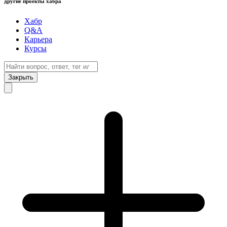
другие проекты хабра
Хабр
Q&A
Карьера
Курсы
Закрыть