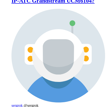
IP-АТС Grandstream UCM6104?
sergrok
@sergrok