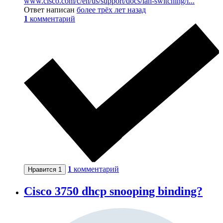
www.cisco.com/c/en/us/support/docs/lan-switching/i...
Ответ написан
более трёх лет назад
1
комментарий
1
комментарий
Нравится
1
Cisco 3750 dhcp snooping binding?