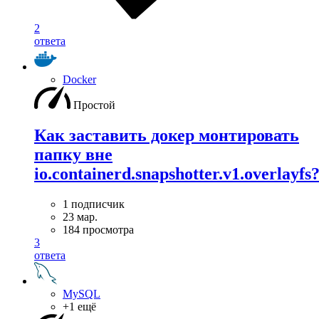
2
ответа
Docker
Простой
Как заставить докер монтировать
папку вне
io.containerd.snapshotter.v1.overlayfs
1 подписчик
23 мар.
184 просмотра
3
ответа
MySQL
+1 ещё