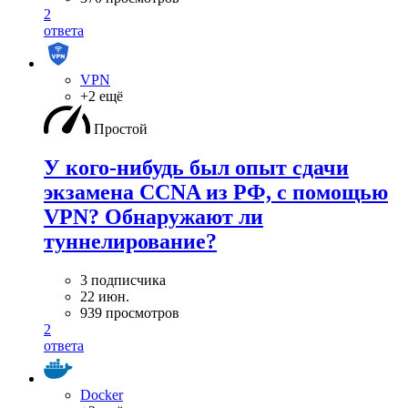
2
ответа
VPN
+2 ещё
Простой
У кого-нибудь был опыт сдачи
экзамена CCNA из РФ, с помощью
VPN? Обнаружают ли
туннелирование?
3 подписчика
22 июн.
939 просмотров
2
ответа
Docker