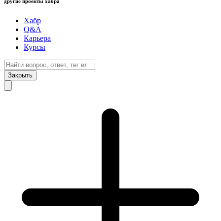
другие проекты хабра
Хабр
Q&A
Карьера
Курсы
Закрыть