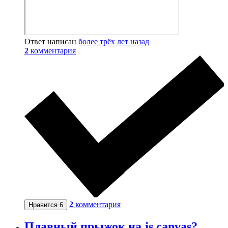
Ответ написан
более трёх лет назад
2
комментария
2
комментария
Нравится
6
Плавный прыжок на js canvas?