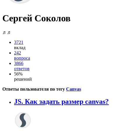
Сергей Соколов
♬♬
3721
вклад
242
вопроса
3866
ответов
56%
решений
Ответы пользователя по тегу
Canvas
JS. Как задать размер canvas?