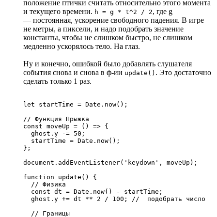
положение птички считать относительно этого момента
и текущего времени.
, где g
h = g * t^2 / 2
— постоянная, ускорение свободного падения. В игре
не метры, а пиксели, и надо подобрать значение
константы, чтобы не слишком быстро, не слишком
медленно ускорялось тело. На глаз.
Ну и конечно, ошибкой было добавлять слушателя
события снова и снова в ф-ии
. Это достаточно
update()
сделать только 1 раз.
let startTime = Date.now();

// Функция Прыжка

const moveUp = () => {

  ghost.y -= 50;

  startTime = Date.now();

};

document.addEventListener('keydown', moveUp);

function update() {

  // Физика

  const dt = Date.now() - startTime;

  ghost.y += dt ** 2 / 100; //  подобрать число

  // Границы  
