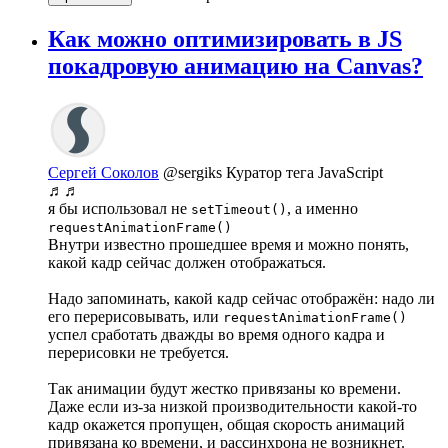
Как можно оптимизировать в JS
покадровую анимацию на Canvas?
Сергей Соколов
@sergiks
Куратор тега JavaScript
♬♬
я бы использовал не
, a именно
setTimeout()
requestAnimationFrame()
Внутри известно прошедшее время и можно понять,
какой кадр сейчас должен отображаться.
Надо запоминать, какой кадр сейчас отображён: надо ли
его перерисовывать, или
requestAnimationFrame()
успел сработать дважды во время одного кадра и
перерисовки не требуется.
Так анимации будут жестко привязаны ко времени.
Даже если из-за низкой производительности какой-то
кадр окажется пропущен, общая скорость анимаций
привязана ко времени, и рассинхрона не возникнет.