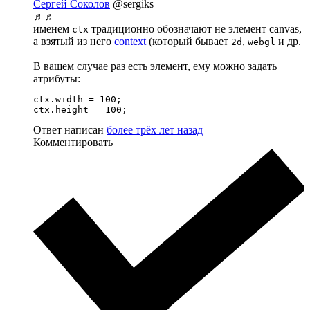
Сергей Соколов
@sergiks
♬♬
именем
традиционно обозначают не элемент canvas,
ctx
а взятый из него
context
(который бывает
,
и др.
2d
webgl
В вашем случае раз есть элемент, ему можно задать
атрибуты:
ctx.width = 100;

ctx.height = 100;
Ответ написан
более трёх лет назад
Комментировать