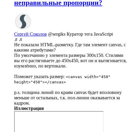
неправильные пропорции?
Сергей Соколов
@sergiks
Куратор тега JavaScript
♬♬
Не показали HTML-разметку. Где там элемент canvas, с
какими атрибутами?
По умолчанию у элемента размеры 300х150. Стилями
вы его растягиваете до 450х450, вот он и вытягивается,
изумлённо, по вертикали.
Поможет указать размер:
<canvas width="450"
height="450"></canvas>
p.s. толщина линий по краям canvas будет вполовину
меньше от остальных, т.к. пол-линии оказывается за
кадром.
Иллюстрация