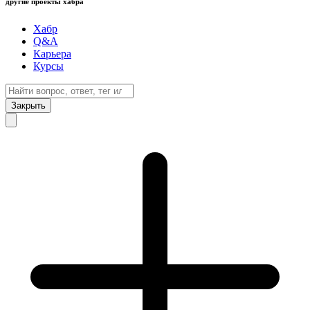
другие проекты хабра
Хабр
Q&A
Карьера
Курсы
Закрыть