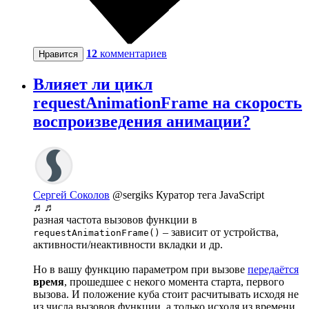
12
комментариев
Нравится
Влияет ли цикл
requestAnimationFrame на скорость
воспроизведения анимации?
Сергей Соколов
@sergiks
Куратор тега JavaScript
♬♬
разная частота вызовов функции в
– зависит от устройства,
requestAnimationFrame()
активности/неактивности вкладки и др.
Но в вашу функцию параметром при вызове
передаётся
время
, прошедшее с некого момента старта, первого
вызова. И положение куба стоит расчитывать исходя не
из числа вызовов функции, а только исходя из времени.