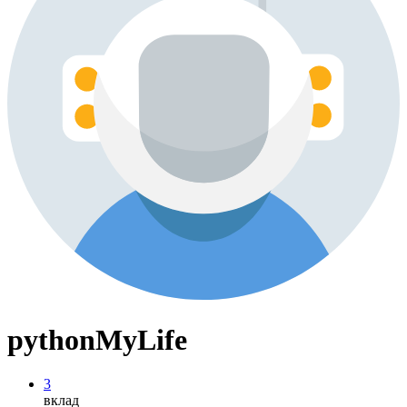
pythonMyLife
3
вклад