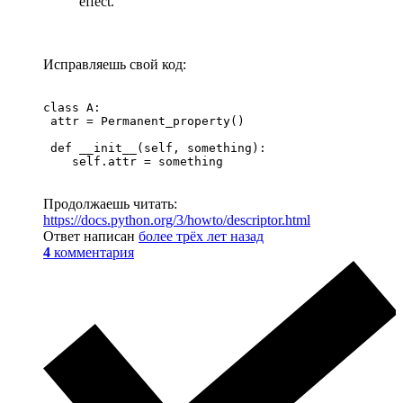
effect.
Исправляешь свой код:
class A:

 attr = Permanent_property()	

 def __init__(self, something):

    self.attr = something
Продолжаешь читать:
https://docs.python.org/3/howto/descriptor.html
Ответ написан
более трёх лет назад
4
комментария