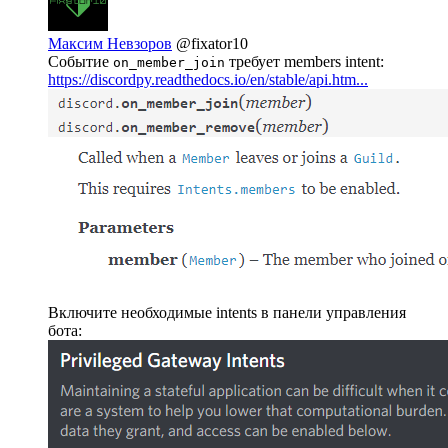
Максим Невзоров
@fixator10
Событие
требует members intent:
on_member_join
https://discordpy.readthedocs.io/en/stable/api.htm...
Включите необходимые intents в панели управления
бота: