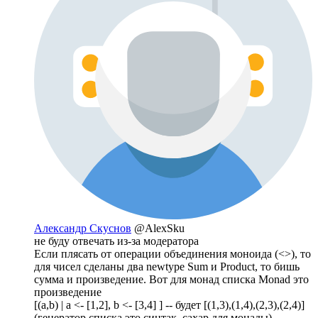
Александр Скуснов
@AlexSku
не буду отвечать из-за модератора
Если плясать от операции объединения моноида (<>), то
для чисел сделаны два newtype Sum и Product, то бишь
сумма и произведение. Вот для монад списка Monad это
произведение
[(a,b) | a <- [1,2], b <- [3,4] ] -- будет [(1,3),(1,4),(2,3),(2,4)]
(генератор списка это синтак. сахар для монады)