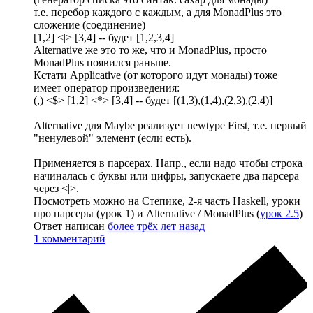
т.е. перебор каждого с каждым, а для MonadPlus это
сложение (соединение)
[1,2] <|> [3,4] -- будет [1,2,3,4]
Alternative же это то же, что и MonadPlus, просто
MonadPlus появился раньше.
Кстати Applicative (от которого идут монады) тоже
имеет оператор произведения:
(,) <$> [1,2] <*> [3,4] -- будет [(1,3),(1,4),(2,3),(2,4)]
Alternative для Maybe реализует newtype First, т.е. первый
"ненулевой" элемент (если есть).
Применяется в парсерах. Напр., если надо чтобы строка
начиналась с буквы или цифры, запускаете два парсера
через <|>.
Посмотреть можно на Степике, 2-я часть Haskell, уроки
про парсеры (урок 1) и Alternative / MonadPlus (
урок 2.5
)
Ответ написан
более трёх лет назад
1
комментарий