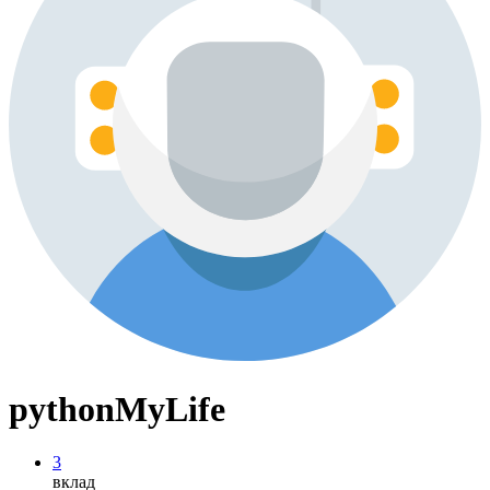
pythonMyLife
3
вклад