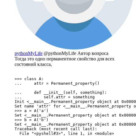
pythonMyLife
@pythonMyLife
Автор вопроса
Тогда это одно перманентное свойство для всех
состояний класса,
>>> class A:

...     attr = Permanent_property()	

...     def __init__(self, something):

...         self.attr = something	

Init <__main__.Permanent_property object at 0x0000
Set name 'attr' for <__main__.Permanent_property o
>>> a = A('a')

Set <__main__.Permanent_property object at 0x00000
>>> b = A('b')

Set <__main__.Permanent_property object at 0x00000
Traceback (most recent call last):

  File "<pyshell#3>", line 1, in <module>
