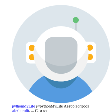
pythonMyLife
@pythonMyLife
Автор вопроса
alexbprofit
, ... Сам хз