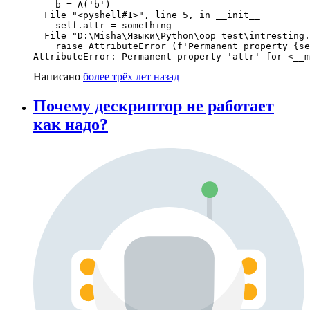
    b = A('b')

  File "<pyshell#1>", line 5, in __init__

    self.attr = something

  File "D:\Misha\Языки\Python\oop test\intresting.
    raise AttributeError (f'Permanent property {se
AttributeError: Permanent property 'attr' for <__m
Написано
более трёх лет назад
Почему дескриптор не работает
как надо?