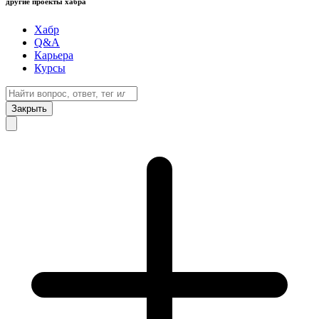
другие проекты хабра
Хабр
Q&A
Карьера
Курсы
Закрыть