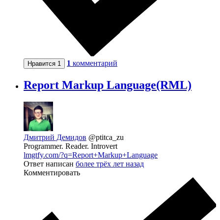
1
комментарий
Нравится
1
Report Markup Language(RML)
Дмитрий Демидов
@ptitca_zu
Programmer. Reader. Introvert
lmgtfy.com/?q=Report+Markup+Language
Ответ написан
более трёх лет назад
Комментировать