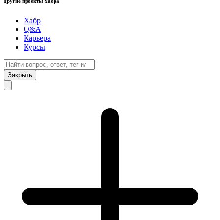
другие проекты хабра
Хабр
Q&A
Карьера
Курсы
Закрыть