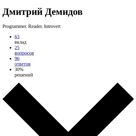
Дмитрий Демидов
Programmer. Reader. Introvert
63
вклад
25
вопросов
96
ответов
30%
решений