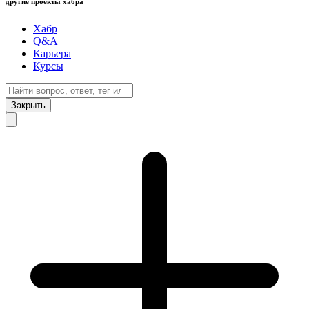
другие проекты хабра
Хабр
Q&A
Карьера
Курсы
Закрыть