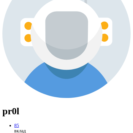
pr0l
85
вклад