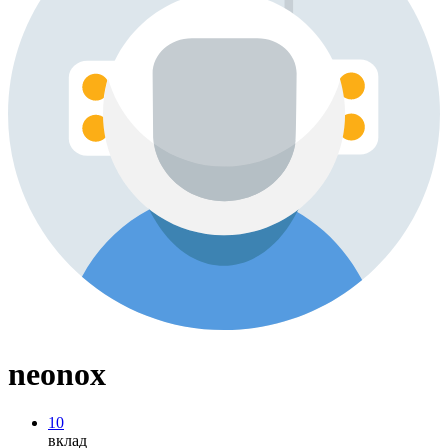
neonox
10
вклад