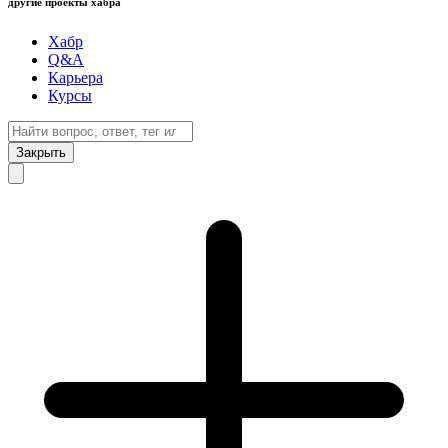
другие проекты хабра
Хабр
Q&A
Карьера
Курсы
Закрыть