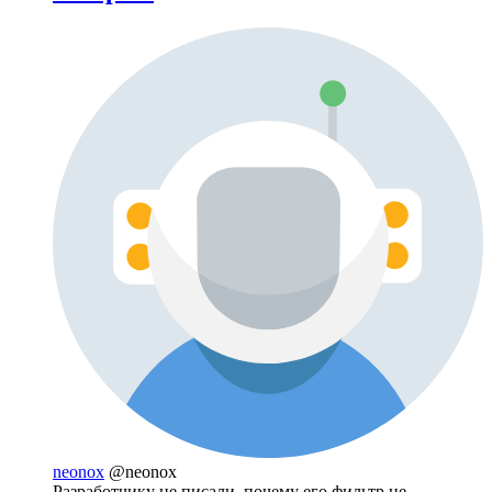
neonox
@neonox
Разработчику не писали, почему его фильтр не