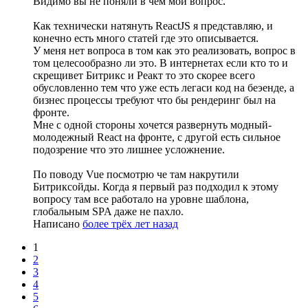
Видимо вы не поняли в чем мой вопрос.
Как технически натянуть ReactJS я представляю, и
конечно есть много статей где это описывается.
У меня нет вопроса в том как это реализовать, вопрос в
том целесообразно ли это. В интернетах если кто то и
скрещивет Битрикс и Реакт то это скорее всего
обусловленно тем что уже есть легаси код на беэенде, а
бизнес процессы требуют что бы рендеринг был на
фронте.
Мне с одной стороны хочется развернуть модный-
молодежный React на фронте, с другой есть сильное
подозрение что это лишнее усложнение.
По поводу Vue посмотрю че там накрутили
Битриксойды. Когда я первый раз подходил к этому
вопросу там все работало на уровне шаблона,
глобальным SPA даже не пахло.
Написано
более трёх лет назад
1
2
3
4
5