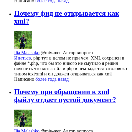
Написано
более года назад
Почему фид не открывается как
xml?
Ilia Malashko
@miv-men
Автор вопроса
Ипатьев
, php тут в целом не при чем. XML сохранен в
файле *.php, что бы это никого не смутило я решил
пояснить что хоть файл и php в нем задается заголовок с
типом text/xml и он должен открываться как xml
Написано
более года назад
Почему при обращении к xml
файлу отдает пустой документ?
Ilia Malashko
@miv-men
Автор вопроса