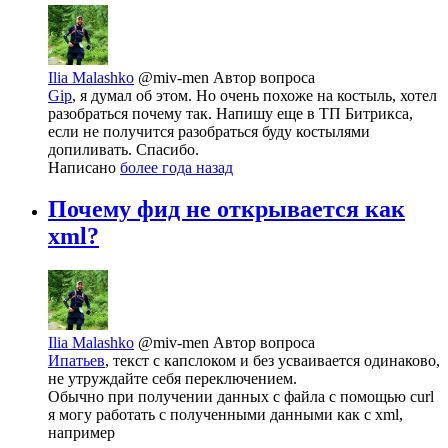
Ilia Malashko
@miv-men
Автор вопроса
Gip
, я думал об этом. Но очень похоже на костыль, хотел
разобраться почему так. Напишу еще в ТП Битрикса,
если не получится разобраться буду костылями
допиливать. Спасибо.
Написано
более года назад
Почему фид не открывается как
xml?
Ilia Malashko
@miv-men
Автор вопроса
Ипатьев
, текст с капслоком и без усваивается одинаково,
не утруждайте себя переключением.
Обычно при получении данных с файла с помощью curl
я могу работать с полученными данными как с xml,
например