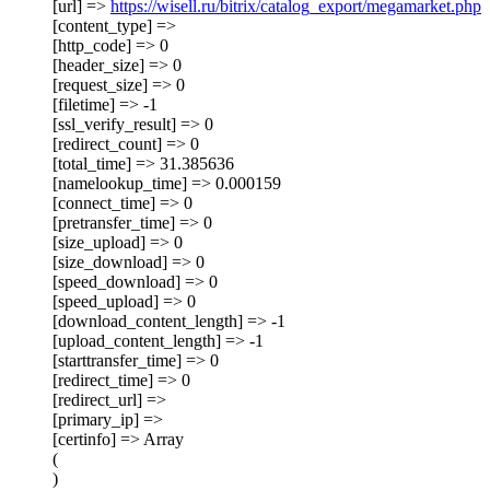
[url] =>
https://wisell.ru/bitrix/catalog_export/megamarket.php
[content_type] =>
[http_code] => 0
[header_size] => 0
[request_size] => 0
[filetime] => -1
[ssl_verify_result] => 0
[redirect_count] => 0
[total_time] => 31.385636
[namelookup_time] => 0.000159
[connect_time] => 0
[pretransfer_time] => 0
[size_upload] => 0
[size_download] => 0
[speed_download] => 0
[speed_upload] => 0
[download_content_length] => -1
[upload_content_length] => -1
[starttransfer_time] => 0
[redirect_time] => 0
[redirect_url] =>
[primary_ip] =>
[certinfo] => Array
(
)