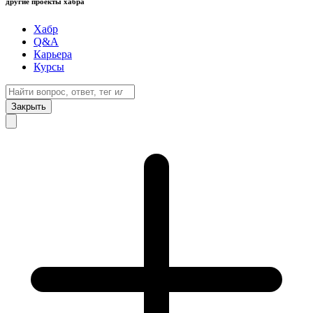
другие проекты хабра
Хабр
Q&A
Карьера
Курсы
Закрыть