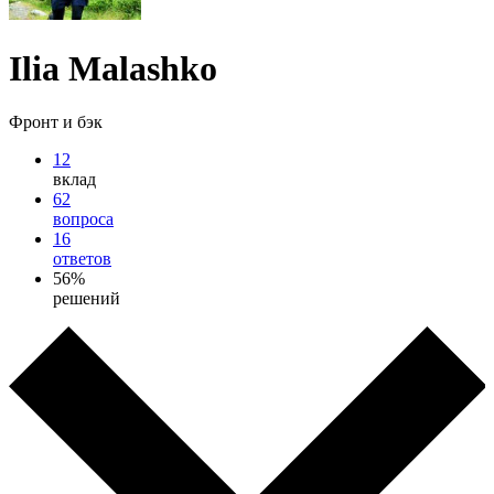
Ilia Malashko
Фронт и бэк
12
вклад
62
вопроса
16
ответов
56%
решений