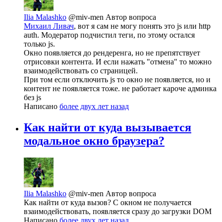
Ilia Malashko
@miv-men
Автор вопроса
Михаил Ливач
, вот я сам не могу понять это js или http
auth. Модератор подчистил теги, по этому остался
только js.
Окно появляется до рендеренга, но не препятствует
отрисовки контента. И если нажать "отмена" то можно
взаимодействовать со страницей.
При том если отключить js то окно не появляется, но и
контент не появляется тоже. не работает кароче админка
без js
Написано
более двух лет назад
Как найти от куда вызывается
модальное окно браузера?
Ilia Malashko
@miv-men
Автор вопроса
Как найти от куда вызов? С окном не получается
взаимодействовать, появляется сразу до загрузки DOM
Написано
более двух лет назад