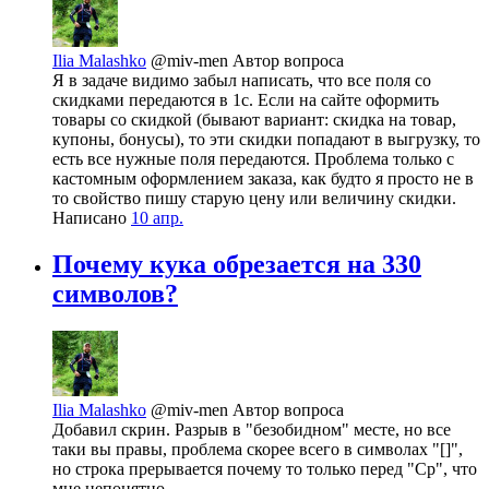
Ilia Malashko
@miv-men
Автор вопроса
Я в задаче видимо забыл написать, что все поля со
скидками передаются в 1с. Если на сайте оформить
товары со скидкой (бывают вариант: скидка на товар,
купоны, бонусы), то эти скидки попадают в выгрузку, то
есть все нужные поля передаются. Проблема только с
кастомным оформлением заказа, как будто я просто не в
то свойство пишу старую цену или величину скидки.
Написано
10 апр.
Почему кука обрезается на 330
символов?
Ilia Malashko
@miv-men
Автор вопроса
Добавил скрин. Разрыв в "безобидном" месте, но все
таки вы правы, проблема скорее всего в символах "[]",
но строка прерывается почему то только перед "Ср", что
мне непонятно.