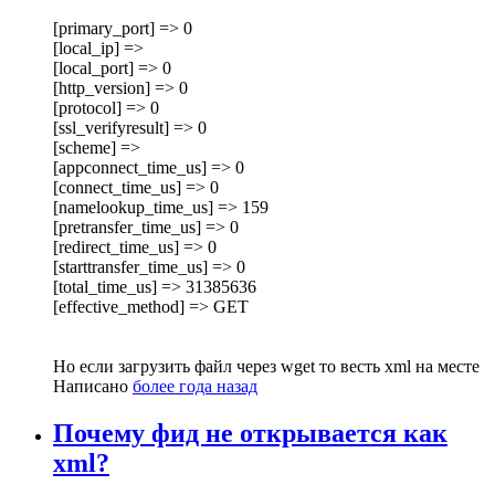
[primary_port] => 0
[local_ip] =>
[local_port] => 0
[http_version] => 0
[protocol] => 0
[ssl_verifyresult] => 0
[scheme] =>
[appconnect_time_us] => 0
[connect_time_us] => 0
[namelookup_time_us] => 159
[pretransfer_time_us] => 0
[redirect_time_us] => 0
[starttransfer_time_us] => 0
[total_time_us] => 31385636
[effective_method] => GET
Но если загрузить файл через wget то весть xml на месте
Написано
более года назад
Почему фид не открывается как
xml?