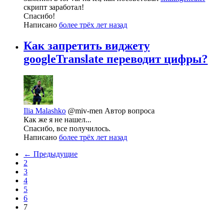
скрипт заработал!
Спасибо!
Написано
более трёх лет назад
Как запретить виджету
googleTranslate переводит цифры?
Ilia Malashko
@miv-men
Автор вопроса
Как же я не нашел...
Спасибо, все получилось.
Написано
более трёх лет назад
← Предыдущие
2
3
4
5
6
7