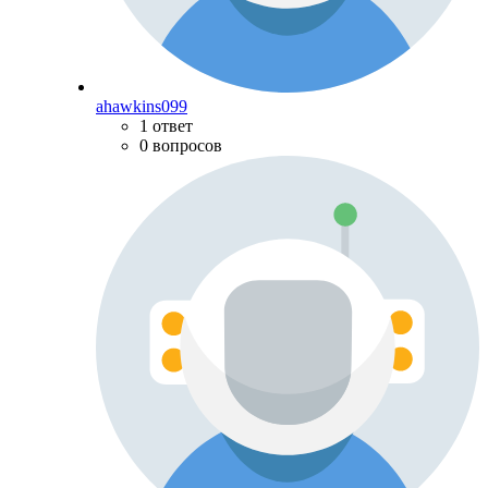
ahawkins099
1 ответ
0 вопросов