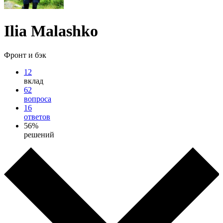
Ilia Malashko
Фронт и бэк
12
вклад
62
вопроса
16
ответов
56%
решений