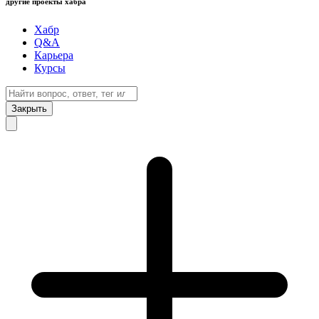
другие проекты хабра
Хабр
Q&A
Карьера
Курсы
Закрыть