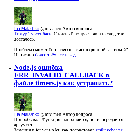
Ilia Malashko
@miv-men
Автор вопроса
Тимур Турсунбаев
, Сложный вопрос, так в наследство
досталось.
Проблема может быть связана с асинхронной загрузкой?
Написано
более трёх лет назад
Node.js ошибка
ERR_INVALID_CALLBACK в
файле timers.js как устранить?
Ilia Malashko
@miv-men
Автор вопроса
Попробывал. Функция выполняется, но не передается
аргумент.
Заменил в for var на let, как посоветовал
smilingcheater