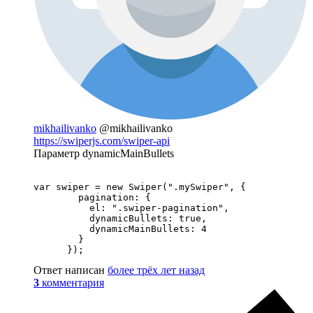
mikhailivanko
@mikhailivanko
https://swiperjs.com/swiper-api
Параметр dynamicMainBullets
var swiper = new Swiper(".mySwiper", {

        pagination: {

          el: ".swiper-pagination",

          dynamicBullets: true,

          dynamicMainBullets: 4

        }

      });
Ответ написан
более трёх лет назад
3
комментария