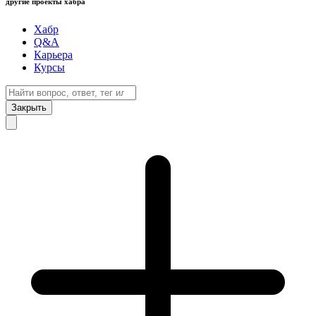
другие проекты хабра
Хабр
Q&A
Карьера
Курсы
Закрыть