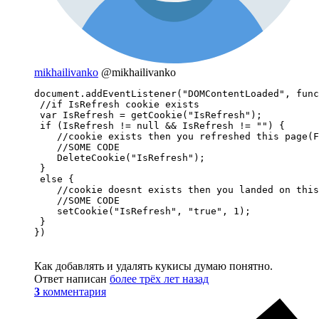
mikhailivanko
@mikhailivanko
document.addEventListener("DOMContentLoaded", func
 //if IsRefresh cookie exists

 var IsRefresh = getCookie("IsRefresh");

 if (IsRefresh != null && IsRefresh != "") {

    //cookie exists then you refreshed this page(F
    //SOME CODE

    DeleteCookie("IsRefresh");

 }

 else {

    //cookie doesnt exists then you landed on this
    //SOME CODE

    setCookie("IsRefresh", "true", 1);

 }

})
Как добавлять и удалять кукисы думаю понятно.
Ответ написан
более трёх лет назад
3
комментария