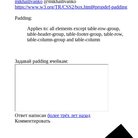
mikhailivanko
@mikhailivanko
https://www.w3.org/TR/CSS2/box.html#propdef-padding
Padding:
Applies to: all elements except table-row-group,
table-header-group, table-footer-group, table-row,
table-column-group and table-column
Задавай padding ячейкам:
Ответ написан
более трёх лет назад
Комментировать