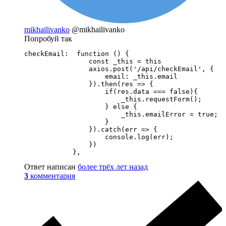
mikhailivanko
@mikhailivanko
Попробуй так
checkEmail:  function () {

                const _this = this

                axios.post('/api/checkEmail', {

                    email: _this.email

                }).then(res => {

                    if(res.data === false){

                        _this.requestForm();

                    } else {

                        _this.emailError = true;

                    }

                }).catch(err => {

                    console.log(err);

                })

            },
Ответ написан
более трёх лет назад
3
комментария