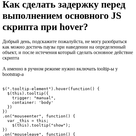
Как сделать задержку перед
выполнением основного JS
скрипта при hover?
Добрый день, подскажите пожалуйста, не могу разобраться
как можно достичь паузы при наведении на определенный
объект, и после истечения который сделать основное действие
скрипта
А именно в ручном режиме нужно включать tooltip-ы у
bootstrap-а
$(".tooltip-element").hover(function() {

  $(this).tooltip({

    trigger: "manual",

    container: 'body'

  })

})

.on("mouseenter", function() {

  var _this = this;

    $(this).tooltip("show");

})

.on("mouseleave", function() {
