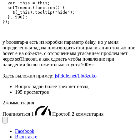
  var _this = this;

  setTimeout(function() {

    $(_this).tooltip("hide");

  }, 500);

});
у bootstrap-а есть из коробки параметр delay, но у меня
определенная задача производить инициализацию только при
hover-е на объекте, с отсроченным угасанием проблем нет
через setTimeout, а как сделать чтобы появление при
наведении было тоже только спустя 500мс
Здесь выложил пример:
jsfiddle.net/Lbt8zuko
Вопрос задан
более трёх лет назад
195 просмотров
2
комментария
Подписаться
1
Простой
2
комментария
Facebook
Вконтакте