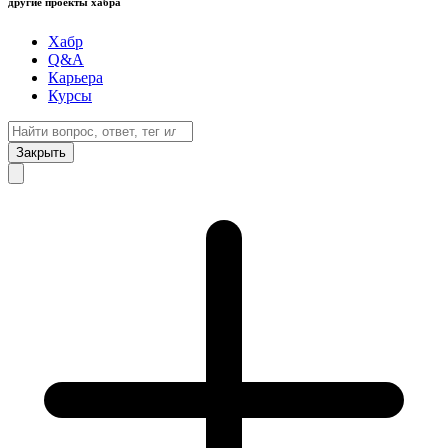
другие проекты хабра
Хабр
Q&A
Карьера
Курсы
Закрыть