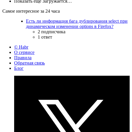
Показать ещё
Загружается…
Самое интересное за 24 часа
Есть ли информация бага дублирования select при
динамическом изменении options в Firefox?
2 подписчика
1 ответ
© Habr
О сервисе
Правила
Обратная связь
Блог