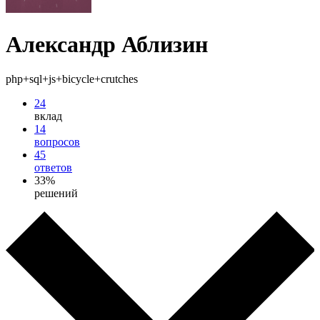
Александр Аблизин
php+sql+js+bicycle+crutches
24
вклад
14
вопросов
45
ответов
33%
решений