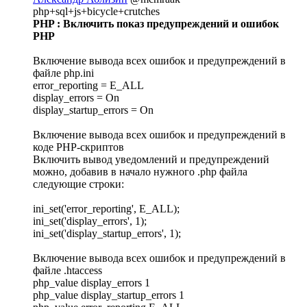
php+sql+js+bicycle+crutches
PHP : Включить показ предупреждений и ошибок
PHP
Включение вывода всех ошибок и предупреждений в
файле php.ini
error_reporting = E_ALL
display_errors = On
display_startup_errors = On
Включение вывода всех ошибок и предупреждений в
коде PHP-скриптов
Включить вывод уведомлений и предупреждений
можно, добавив в начало нужного .php файла
следующие строки:
ini_set('error_reporting', E_ALL);
ini_set('display_errors', 1);
ini_set('display_startup_errors', 1);
Включение вывода всех ошибок и предупреждений в
файле .htaccess
php_value display_errors 1
php_value display_startup_errors 1