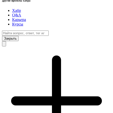
другие проекты хабра
Хабр
Q&A
Карьера
Курсы
Закрыть