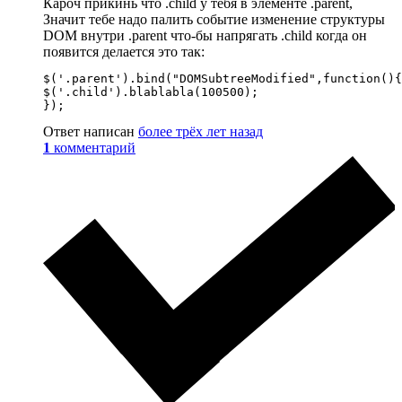
Кароч прикинь что .child у тебя в элементе .parent,
Значит тебе надо палить событие изменение структуры
DOM внутри .parent что-бы напрягать .child когда он
появится делается это так:
$('.parent').bind("DOMSubtreeModified",function(){

$('.child').blablabla(100500);

});
Ответ написан
более трёх лет назад
1
комментарий