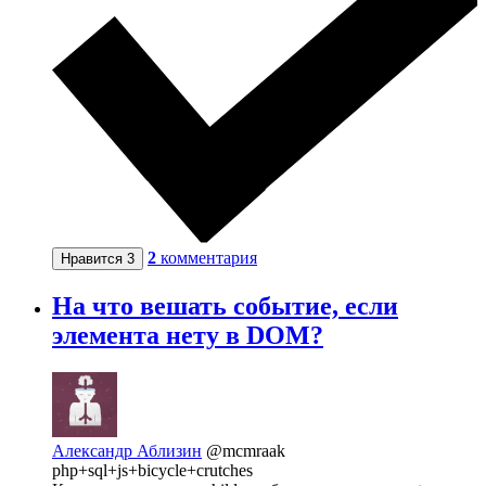
2
комментария
Нравится
3
На что вешать событие, если
элемента нету в DOM?
Александр Аблизин
@mcmraak
php+sql+js+bicycle+crutches