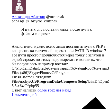
Александр Аблизин
@mcmraak
php+sql+js+bicycle+crutches
Я путь к php поставил ниже, после пути к
файлам composer
Аналогично, нужно всего лишь поставить пути к PHP в
конце списка системной переменной PATH. В windows7
все пути просто перечисляются через точку с запятой в
одной строке, по этому надо вырезать и вставить, что-
бы получилось например вот так:
C:\ProgramData\Oracle\Java\javapath;%SystemRoot%\system
Files (x86)\Skype\Phone\;C:\Program
Files\Git\cmd;C:\Program
Files\nodejs\;
C:\ProgramData\ComposerSetup\bin
;D:\Open
5.5-x64;C:\php55
Ответ написан
более трёх лет назад
1
комментарий