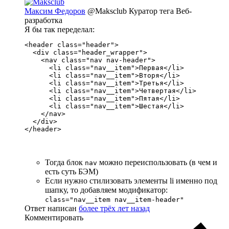
Максим Федоров
@Maksclub
Куратор тега Веб-
разработка
Я бы так переделал:
<header class="header">

  <div class="header_wrapper">

    <nav class="nav nav-header">

      <li class="nav__item">Первая</li>

      <li class="nav__item">Вторя</li>

      <li class="nav__item">Третья</li>

      <li class="nav__item">Четвертая</li>

      <li class="nav__item">Пятая</li>

      <li class="nav__item">Шестая</li>

    </nav>

  </div>

</header>
Тогда блок
можно переиспользовать (в чем и
nav
есть суть БЭМ)
Если нужно стилизовать элементы li именно под
шапку, то добавляем модификатор:
class="nav__item nav__item-header"
Ответ написан
более трёх лет назад
Комментировать