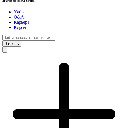
другие проекты хабра
Хабр
Q&A
Карьера
Курсы
Закрыть