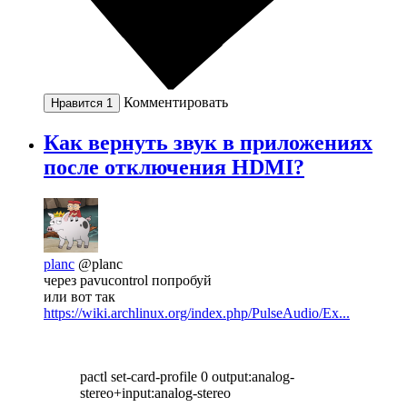
Комментировать
Нравится
1
Как вернуть звук в приложениях
после отключения HDMI?
planc
@planc
через pavucontrol попробуй
или вот так
https://wiki.archlinux.org/index.php/PulseAudio/Ex...
pactl set-card-profile 0 output:analog-
stereo+input:analog-stereo