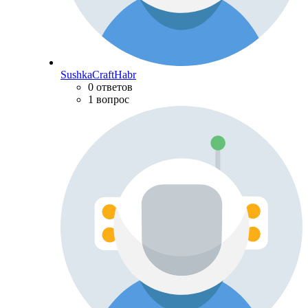
SushkaCraftHabr
0 ответов
1 вопрос