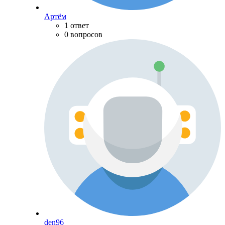
Артём
1 ответ
0 вопросов
den96