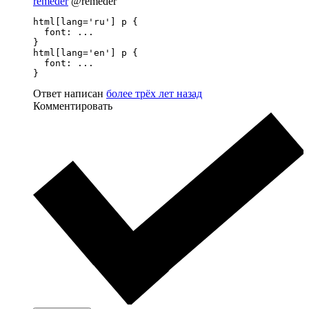
remeder
@remeder
html[lang='ru'] p {

  font: ...

}

html[lang='en'] p {

  font: ...

}
Ответ написан
более трёх лет назад
Комментировать