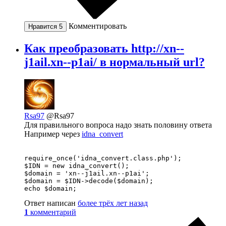
Комментировать
Нравится
5
Как преобразовать http://xn--
j1ail.xn--p1ai/ в нормальный url?
Rsa97
@Rsa97
Для правильного вопроса надо знать половину ответа
Например через
idna_convert
require_once('idna_convert.class.php'); 

$IDN = new idna_convert();

$domain = 'xn--j1ail.xn--p1ai';

$domain = $IDN->decode($domain);

echo $domain;
Ответ написан
более трёх лет назад
1
комментарий