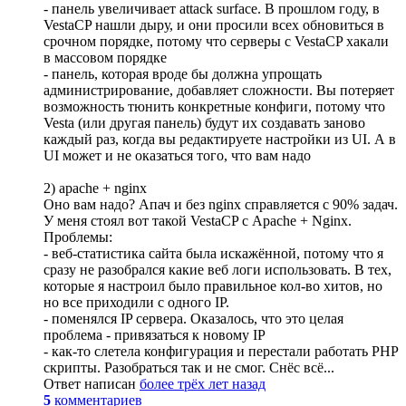
- панель увеличивает attack surface. В прошлом году, в
VestaCP нашли дыру, и они просили всех обновиться в
срочном порядке, потому что серверы с VestaCP хакали
в массовом порядке
- панель, которая вроде бы должна упрощать
администрирование, добавляет сложности. Вы потеряет
возможность тюнить конкретные конфиги, потому что
Vesta (или другая панель) будут их создавать заново
каждый раз, когда вы редактируете настройки из UI. А в
UI может и не оказаться того, что вам надо
2) apache + nginx
Оно вам надо? Апач и без nginx справляется с 90% задач.
У меня стоял вот такой VestaCP с Apache + Nginx.
Проблемы:
- веб-статистика сайта была искажённой, потому что я
сразу не разобрался какие веб логи использовать. В тех,
которые я настроил было правильное кол-во хитов, но
но все приходили с одного IP.
- поменялся IP сервера. Оказалось, что это целая
проблема - привязаться к новому IP
- как-то слетела конфигурация и перестали работать PHP
скрипты. Разобраться так и не смог. Снёс всё...
Ответ написан
более трёх лет назад
5
комментариев