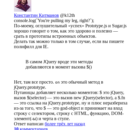
Константин Китманов
@k12th
console.log(`You're pulling my leg, right?`);
По-моему, оглушительный «успех» Prototype.js и Sugar.js
хорошо говорит о том, как это здорово и полезно —
срать в прототипы встроенных объектов.
Делать так можно только в том случае, если вы пишете
полифилл для IE.
В самом JQuery вроде эти методы
добавляются в момент вызова $()
Нет, там все просто.
это обычный метод в
on
jQuery.prototype.
Путаницы добавляет несколько моментов: $ это jQuery,
вызов $(selector) — это вызов new jQuery(selector), а $.fn
— это ссылка на jQuery.prototype, ну и плюс неразбериха
из-за того, что $ — это god-object и принимает на вход
строку с селектором, строку с HTML, функцию, DOM-
элемент(-ы) и черта в ступе.
Ответ написан
более трёх лет назад
10
комментариев