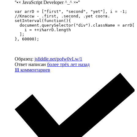
°•× JavaScript Developer ^_^ ×•°
var arrD = ["first", "second", "yet"], i = -1; 

//Классы - .first, .second, .yet соотв.

setInterval(function(){

  document.querySelector("div").className = arrD[

    i = ++i%arrD.length

  ];

}, 60000);
Образец:
jsfiddle.net/pofw0vLw/1
Ответ написан
более трёх лет назад
11
комментариев