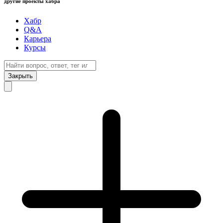
другие проекты хабра
Хабр
Q&A
Карьера
Курсы
Закрыть