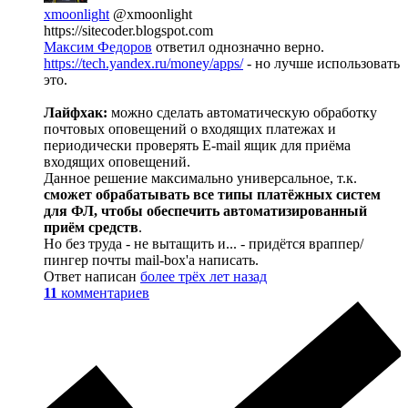
xmoonlight
@xmoonlight
https://sitecoder.blogspot.com
Максим Федоров
ответил однозначно верно.
https://tech.yandex.ru/money/apps/
- но лучше использовать
это.
Лайфхак:
можно сделать автоматическую обработку
почтовых оповещений о входящих платежах и
периодически проверять E-mail ящик для приёма
входящих оповещений.
Данное решение максимально универсальное, т.к.
сможет обрабатывать все типы платёжных систем
для ФЛ, чтобы обеспечить автоматизированный
приём средств
.
Но без труда - не вытащить и... - придётся враппер/
пингер почты mail-box'а написать.
Ответ написан
более трёх лет назад
11
комментариев