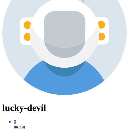
lucky-devil
0
вклад