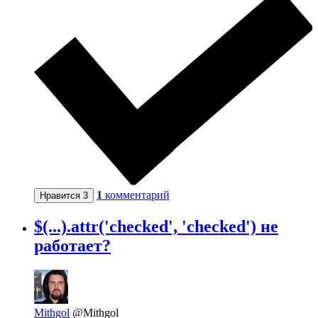
1
комментарий
Нравится
3
$(...).attr('checked', 'checked') не
работает?
Mithgol
@Mithgol