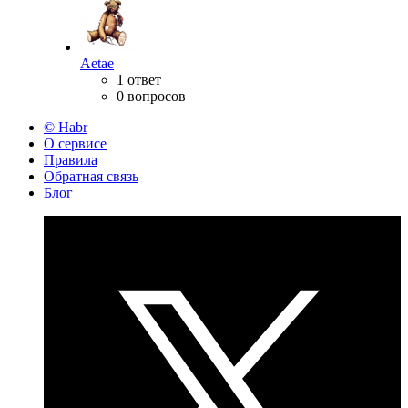
Aetae
1 ответ
0 вопросов
© Habr
О сервисе
Правила
Обратная связь
Блог